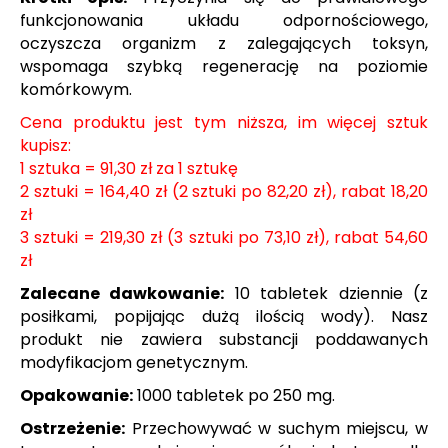
118
funkcjonowania układu odpornościowego,
ML
oczyszcza organizm z zalegających toksyn,
80,45
wspomaga szybką regenerację na poziomie
zł
komórkowym.
Cena produktu jest tym niższa, im więcej sztuk
kupisz:
1 sztuka = 91,30 zł za 1 sztukę
2 sztuki = 164,40 zł (2 sztuki po 82,20 zł), rabat 18,20
zł
3 sztuki = 219,30 zł (3 sztuki po 73,10 zł), rabat 54,60
zł
Zalecane dawkowanie:
10 tabletek dziennie (z
posiłkami, popijając dużą ilością wody). Nasz
produkt nie zawiera substancji poddawanych
modyfikacjom genetycznym.
Opakowanie:
1000 tabletek po 250 mg.
Ostrzeżenie:
Przechowywać w suchym miejscu, w