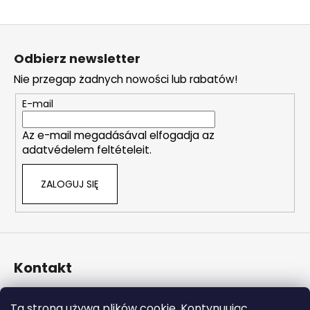
S
t
Odbierz newsletter
o
Nie przegap żadnych nowości lub rabatów!
p
k
E-mail
a
Az e-mail megadásával elfogadja az
adatvédelem feltételeit.
ZALOGUJ SIĘ
Kontakt
info
@
naturalzen.pl
Ta strona używa plików cookie. Kontynuując