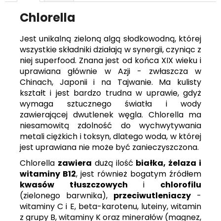
Chlorella
Jest unikalną zieloną algą słodkowodną, której
wszystkie składniki działają w synergii, czyniąc z
niej superfood. Znana jest od końca XIX wieku i
uprawiana głównie w Azji - zwłaszcza w
Chinach, Japonii i na Tajwanie. Ma kulisty
kształt i jest bardzo trudna w uprawie, gdyż
wymaga sztucznego światła i wody
zawierającej dwutlenek węgla. Chlorella ma
niesamowitą zdolność do wychwytywania
metali ciężkich i toksyn, dlatego woda, w której
jest uprawiana nie może być zanieczyszczona.
Chlorella
zawiera
dużą ilość
białka, żelaza i
witaminy B12
, jest również bogatym źródłem
kwasów tłuszczowych
i
chlorofilu
(zielonego barwnika),
przeciwutleniaczy
-
witaminy C i E, beta-karotenu, luteiny, witamin
z grupy B, witaminy K oraz minerałów (magnez,