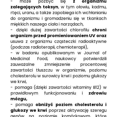
- może pozbyć się
z organizmu
zalegających toksyn
, w tym ołowiu, kadmu,
rtęci, uranu, a także zapobiega ich wchłanianiu
do organizmu i gromadzeniu się w tkankach
miękkich naszego ciała i narządach,
- dzięki dużej zawartości chlorofilu
chroni
organizm przed promieniowaniem UV oraz
usuwa z organizmu cząsteczki radioaktywne
(podczas radioterapii, chemioterapii),
- w badaniu opublikowanym w Journal of
Medicinal Food, naukowcy potwierdzili
zauważalne zmniejszenie procentowej
zawartości tłuszczu w organizmie, poziomu
cholesterolu w surowicy krwi i poziomu glukozy
we krwi,
- pomaga (dzięki zawartości witaminy B12) w
prawidłowym funkcjonowaniu i
zdrowiu
mózgu,
- pomaga
obniżyć poziom cholesterolu i
glukozy we krwi
poprzez aktywację szeregu
genów na poziomie komórkowym, które