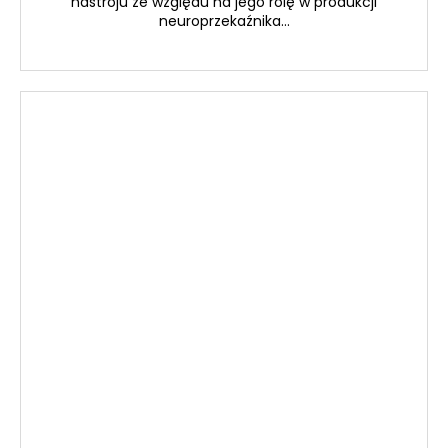
nastroju ze względu na jego rolę w produkcji
neuroprzekaźnika...