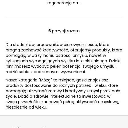
regenerację na...
6
pozycji razem
K
o
Dla studentów, pracowników biurowych i osób, które
n
pragną zachować kreatywność, oferujemy produkty, które
t
pomagają w utrzymaniu ostrości umysłu, nawet w
r
sytuacjach wymagających wysiłku intelektualnego. Dzięki
o
nim możesz wydobyć pełen potencjał swojego umysłu i
l
radzić sobie z codziennymi wyzwaniami.
k
Nasza kategoria "Mózg" to miejsce, gdzie znajdziesz
i
produkty dostosowane do różnych potrzeb i wieku, które
l
pomagają utrzymać zdrowy i kreatywny umysł przez całe
i
życie. Dbać o zdrowie intelektualne to inwestować w
swoją przyszłość i zachować pełną aktywność umysłową,
s
niezależnie od wieku.
t
y
S
t