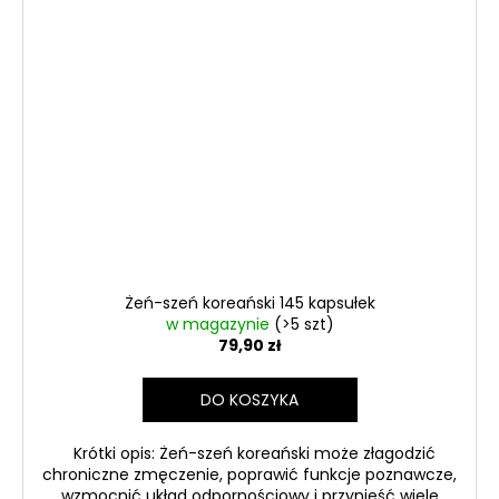
Żeń-szeń koreański 145 kapsułek
w magazynie
(>5 szt)
79,90 zł
DO KOSZYKA
Krótki opis: Żeń-szeń koreański może złagodzić
chroniczne zmęczenie, poprawić funkcje poznawcze,
wzmocnić układ odpornościowy i przynieść wiele