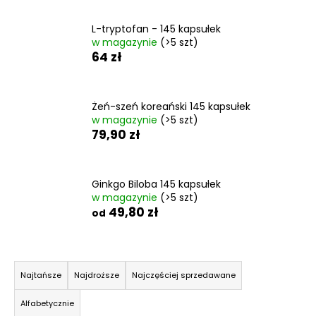
L-tryptofan - 145 kapsułek
w magazynie
(>5 szt)
SZUKAJ
64 zł
Żeń-szeń koreański 145 kapsułek
P
w magazynie
(>5 szt)
o
79,90 zł
l
e
c
Ginkgo Biloba 145 kapsułek
a
w magazynie
(>5 szt)
m
49,80 zł
od
y
S
KWAS
o
HIALURONOWY
Najtańsze
Najdroższe
Najczęściej sprzedawane
I
r
KOLAGEN
Alfabetycznie
t
145