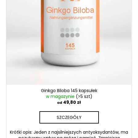
w
Ginkgo Biloba 145 kapsułek
w magazynie
(>5 szt)
49,80 zł
od
SZCZEGÓŁY
Krótki opis: Jeden z najsilniejszych antyoksydantów, ma
pozytywny wpływ na mózg i pamięć. Zmniejsza