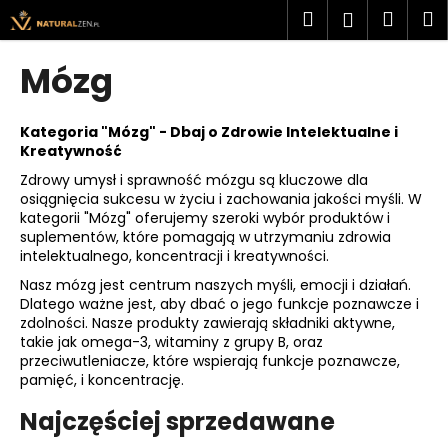
K
Przejść
Szukaj
Kosz
M
Zaloguj
do
o
treści
Z
Z
się
s
Mózg
powrotem
powrotem
z
C
y
z
Kategoria "Mózg" - Dbaj o Zdrowie Intelektualne i
k
Kreatywność
e
Zdrowy umysł i sprawność mózgu są kluczowe dla
g
osiągnięcia sukcesu w życiu i zachowania jakości myśli. W
o
kategorii "Mózg" oferujemy szeroki wybór produktów i
s
suplementów, które pomagają w utrzymaniu zdrowia
intelektualnego, koncentracji i kreatywności.
z
Nasz mózg jest centrum naszych myśli, emocji i działań.
u
Dlatego ważne jest, aby dbać o jego funkcje poznawcze i
k
zdolności. Nasze produkty zawierają składniki aktywne,
a
takie jak omega-3, witaminy z grupy B, oraz
przeciwutleniacze, które wspierają funkcje poznawcze,
s
pamięć, i koncentrację.
z
?
Najczęściej sprzedawane