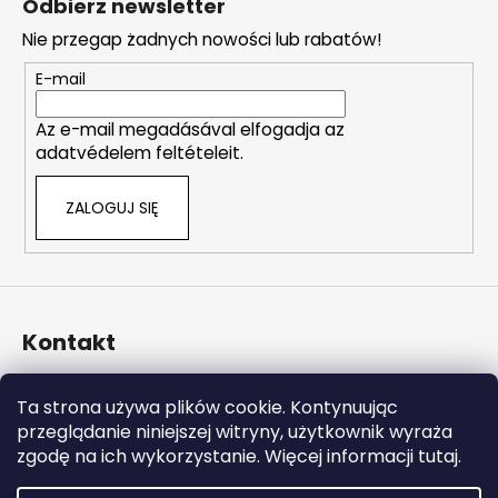
Odbierz newsletter
o
Nie przegap żadnych nowości lub rabatów!
p
k
E-mail
a
Az e-mail megadásával elfogadja az
adatvédelem feltételeit.
ZALOGUJ SIĘ
Kontakt
info
@
naturalzen.pl
Ta strona używa plików cookie. Kontynuując
https://www.facebook.com/naturalzenpl
przeglądanie niniejszej witryny, użytkownik wyraża
zgodę na ich wykorzystanie. Więcej informacji tutaj.