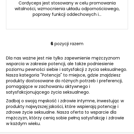
Cordyceps jest stosowany w celu promowania
witalności, wzmocnienia układu odpornościowego,
poprawy funkcji oddechowych i...
6
pozycji razem
K
o
Dla nas ważne jest nie tylko zapewnienie mężczyznom
n
wsparcia w zakresie potencji, ale także podniesienie
t
poziomu pewności siebie i satysfakcji z życia seksualnego.
r
Nasza kategoria "Potencja" to miejsce, gdzie znajdziesz
o
produkty dostosowane do różnych potrzeb i preferencji,
l
pomagające w zachowaniu aktywnego i
k
satysfakcjonującego życia seksualnego.
i
Zadbaj o swoją męskość i zdrowie intymne, inwestując w
l
produkty najwyższej jakości, które wspierają potencję i
i
zdrowe życie seksualne. Nasza oferta to wsparcie dla
mężczyzn, którzy cenią sobie pełną satysfakcję i zdrowie
s
w każdym wieku.
t
y