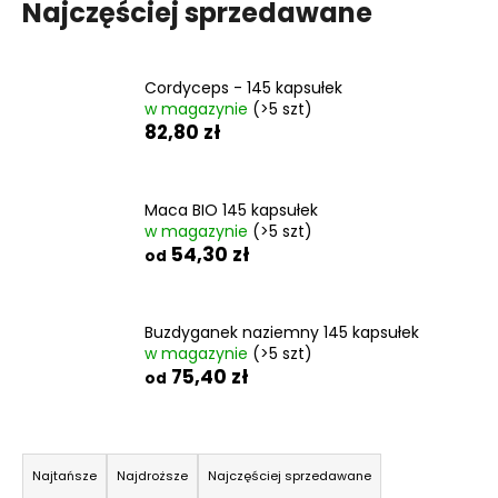
Najczęściej sprzedawane
SZUKAJ
Cordyceps - 145 kapsułek
w magazynie
(>5 szt)
82,80 zł
P
o
Maca BIO 145 kapsułek
l
w magazynie
(>5 szt)
e
54,30 zł
od
c
a
m
Buzdyganek naziemny 145 kapsułek
y
w magazynie
(>5 szt)
75,40 zł
od
KOLAGEN
BEAUTY
S
145
KAPSUŁEK
o
Najtańsze
Najdroższe
Najczęściej sprzedawane