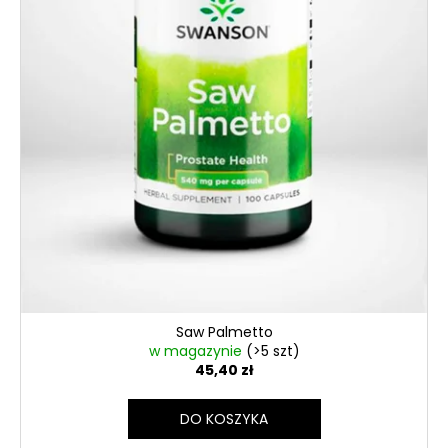
t
ó
w
Saw Palmetto
w magazynie
(>5 szt)
45,40 zł
DO KOSZYKA