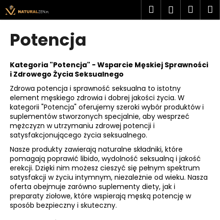
K
Przejść
Szukaj
Kosz
M
Zaloguj
do
o
treści
Z
Z
się
s
Potencja
powrotem
powrotem
z
C
y
z
Kategoria "Potencja" - Wsparcie Męskiej Sprawności
k
i Zdrowego Życia Seksualnego
e
Zdrowa potencja i sprawność seksualna to istotny
g
element męskiego zdrowia i dobrej jakości życia. W
o
kategorii "Potencja" oferujemy szeroki wybór produktów i
s
suplementów stworzonych specjalnie, aby wesprzeć
mężczyzn w utrzymaniu zdrowej potencji i
z
satysfakcjonującego życia seksualnego.
u
Nasze produkty zawierają naturalne składniki, które
k
pomagają poprawić libido, wydolność seksualną i jakość
a
erekcji. Dzięki nim możesz cieszyć się pełnym spektrum
satysfakcji w życiu intymnym, niezależnie od wieku. Nasza
s
oferta obejmuje zarówno suplementy diety, jak i
z
preparaty ziołowe, które wspierają męską potencję w
?
sposób bezpieczny i skuteczny.