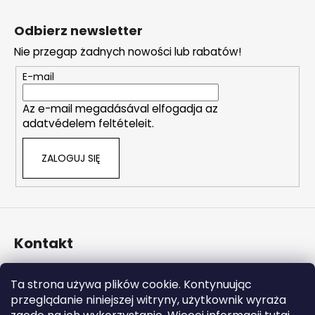
S
t
Odbierz newsletter
o
Nie przegap żadnych nowości lub rabatów!
p
k
E-mail
a
Az e-mail megadásával elfogadja az
adatvédelem feltételeit.
ZALOGUJ SIĘ
Kontakt
info
@
naturalzen.pl
Ta strona używa plików cookie. Kontynuując
https://www.facebook.com/naturalzenpl
przeglądanie niniejszej witryny, użytkownik wyraża