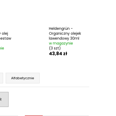
US BEBLESH BALM PINK –
 40 ML
ł
Heldengrün -
 olej
Organiczny olejek
zestaw
lawendowy 30ml
w magazynie
ie
(3 szt)
43,84 zł
Alfabetycznie
R