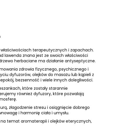
m
h właściwościach terapeutycznych i zapachach.
ład lawenda znana jest ze swoich właściwości
 drzewo herbaciane ma działanie antyseptyczne.
mowania zdrowia fizycznego, psychicznego i
u dyfuzorów, olejków do masażu lub kąpieli z
epokój, bezsenność i wiele innych dolegliwości.
eszankach, które zostały starannie
erujemy również dyfuzory, które pozwalają
mosferę.
turą, złagodzenie stresu i osiągnięcie dobrego
wnowagę i harmonię ciała i umysłu.
 na temat aromaterapii i olejków eterycznych,