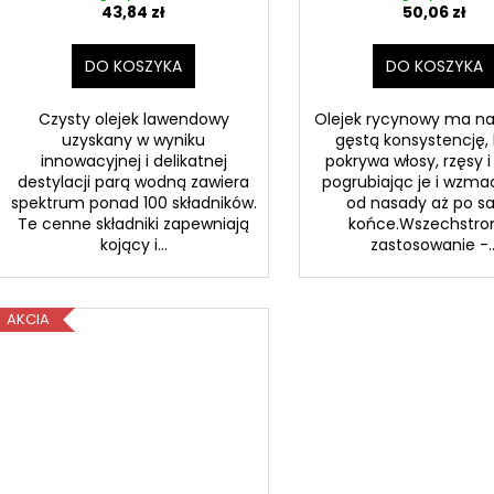
43,84 zł
50,06 zł
DO KOSZYKA
DO KOSZYKA
Czysty olejek lawendowy
Olejek rycynowy ma na
uzyskany w wyniku
gęstą konsystencję, 
innowacyjnej i delikatnej
pokrywa włosy, rzęsy i
destylacji parą wodną zawiera
pogrubiając je i wzma
spektrum ponad 100 składników.
od nasady aż po 
Te cenne składniki zapewniają
końce.Wszechstro
kojący i...
zastosowanie -..
AKCIA