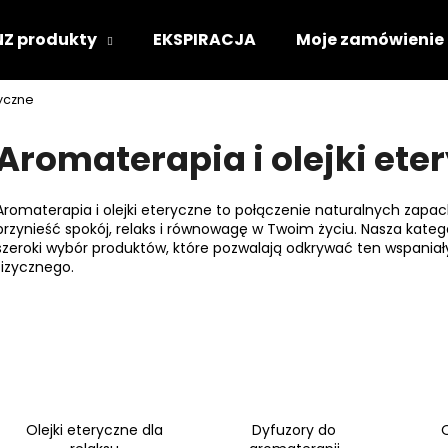
NZ produkty
EKSPIRACJA
Moje zamówienie
ryczne
Czego szukasz?
Aromaterapia i olejki ete
SZUKAJ
Aromaterapia i olejki eteryczne to połączenie naturalnych zapa
przynieść spokój, relaks i równowagę w Twoim życiu. Nasza katego
szeroki wybór produktów, które pozwalają odkrywać ten wspani
fizycznego.
Polecamy
Olejki eteryczne dla
Dyfuzory do