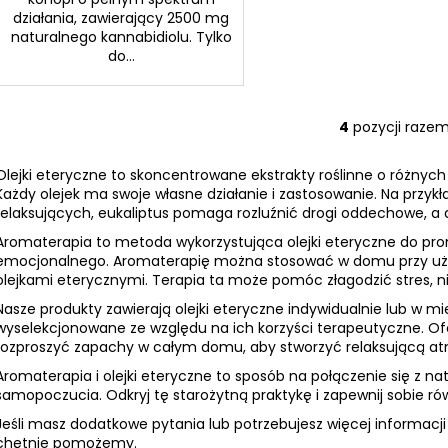
działania, zawierający 2500 mg
naturalnego kannabidiolu. Tylko
do...
4
pozycji raze
K
o
Olejki eteryczne to skoncentrowane ekstrakty roślinne o różnyc
n
Każdy olejek ma swoje własne działanie i zastosowanie. Na przyk
t
relaksujących, eukaliptus pomaga rozluźnić drogi oddechowe, a
r
Aromaterapia to metoda wykorzystująca olejki eteryczne do pro
o
emocjonalnego. Aromaterapię można stosować w domu przy użyci
l
olejkami eterycznymi. Terapia ta może pomóc złagodzić stres, ni
k
Nasze produkty zawierają olejki eteryczne indywidualnie lub w mi
i
wyselekcjonowane ze względu na ich korzyści terapeutyczne. Of
l
rozproszyć zapachy w całym domu, aby stworzyć relaksującą at
i
s
Aromaterapia i olejki eteryczne to sposób na połączenie się z na
samopoczucia. Odkryj tę starożytną praktykę i zapewnij sobie ró
t
y
Jeśli masz dodatkowe pytania lub potrzebujesz więcej informacji
chętnie pomożemy.