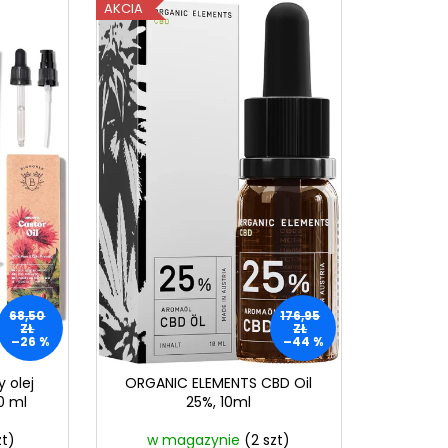
AKCIA
68,50
176,95
ZŁ
ZŁ
–26 %
–44 %
 olej
ORGANIC ELEMENTS CBD Oil
0 ml
25%, 10ml
zt)
w magazynie
(2 szt)