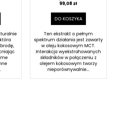
99,08 zł
DO KOSZYKA
turalnie
Ten ekstrakt o pełnym
która
spektrum działania jest zawarty
 brodę,
w oleju kokosowym MCT.
cniając
Interakcja wyekstrahowanych
same
składników w połączeniu z
nne
olejem kokosowym tworzy
.
nieporównywalnie...