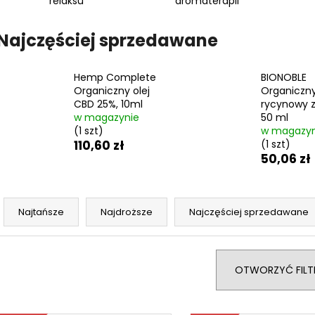
relaksu
aromaterapii
BEAUTY OF JOSEON MATUJĄCY SZTYFT
SKIN79 SUPER PL
MATTE SUN STICK MUGWORT +
KREM BB SPF 30,
CAMELIA SPF50+/PA++++, 18 G
43 zł
Najczęściej sprzedawane
20,60 zł
Pierwotnie:
74 z
Pierwotnie:
39,50 zł
Hemp Complete
BIONOBLE
Organiczny olej
Organiczny
CBD 25%, 10ml
rycynowy 
w magazynie
50 ml
(1 szt)
w magazyn
110,60 zł
(1 szt)
50,06 zł
S
o
Najtańsze
Najdroższe
Najczęściej sprzedawane
r
t
o
OTWORZYĆ FILT
w
a
L