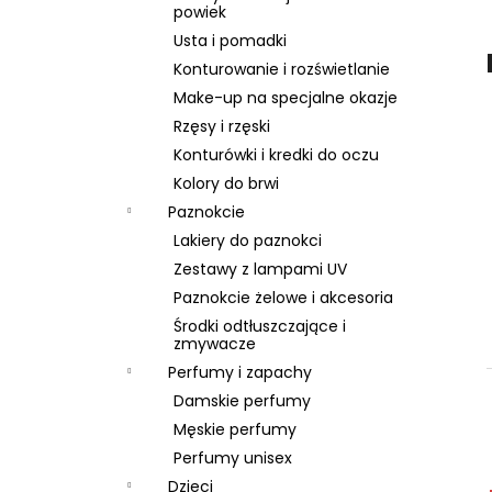
BRAUN SERIES 9 PRO PLUS 9577CC
powiek
6 999 zł
Usta i pomadki
Konturowanie i rozświetlanie
Make-up na specjalne okazje
Rzęsy i rzęski
Konturówki i kredki do oczu
Kolory do brwi
Paznokcie
Lakiery do paznokci
Zestawy z lampami UV
Paznokcie żelowe i akcesoria
Środki odtłuszczające i
zmywacze
Perfumy i zapachy
Damskie perfumy
Męskie perfumy
Perfumy unisex
Dzieci