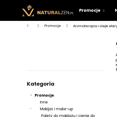
K
Przejść
do
o
Promocje
treści
Z
Z
s
powrotem
powrotem
z
Home
Promocje
Aromaterapia i olejki ete
y
do sklepu
do sklepu
P
k
a
s
e
k
b
o
Pominąć
c
kategorie
Kategoria
z
n
Promocje
y
Inne
Makijaż i make-up
Palety do makijażu i cienie do