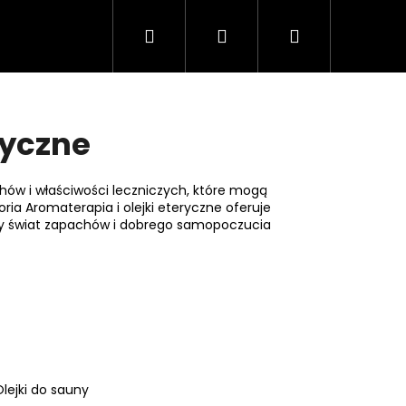
Szukaj
Zaloguj
Koszyk
Kontakt
O nas
Warunki handlowe
się
ryczne
chów i właściwości leczniczych, które mogą
ria Aromaterapia i olejki eteryczne oferuje
ały świat zapachów i dobrego samopoczucia
Następne
Olejki do sauny