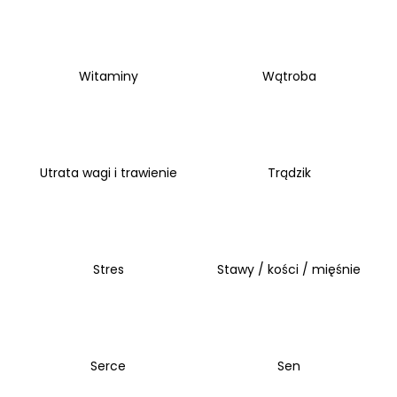
SZUKAJ
Witaminy
Wątroba
P
o
Utrata wagi i trawienie
Trądzik
l
e
c
a
m
Stres
Stawy / kości / mięśnie
y
BUZDYGANEK
NAZIEMNY
145
Serce
Sen
KAPSUŁEK