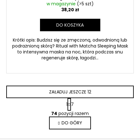
w magazynie
(>5 szt)
38,20 zł
DO KOSZYKA
Krótki opis: Budzisz się ze zmęczoną, odwodnioną lub
podrażnioną skórą? Ritual with Matcha Sleeping Mask
to intensywna maska na noc, która podczas snu
regeneruje skórę, łagodzi...
ZAŁADUJ JESZCZE 12
P
1
7
a
K
g
74
pozycji razem
o
i
DO GÓRY
n
n
a
t
c
r