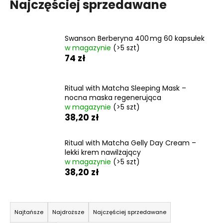
Najczęściej sprzedawane
Swanson Berberyna 400 mg 60 kapsułek
w magazynie
(>5 szt)
74 zł
Ritual with Matcha Sleeping Mask –
nocna maska regenerująca
w magazynie
(>5 szt)
38,20 zł
Ritual with Matcha Gelly Day Cream –
lekki krem nawilżający
w magazynie
(>5 szt)
38,20 zł
S
o
Najtańsze
Najdroższe
Najczęściej sprzedawane