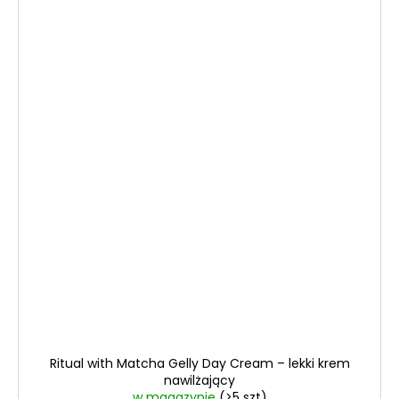
Ritual with Matcha Gelly Day Cream – lekki krem
nawilżający
w magazynie
(>5 szt)