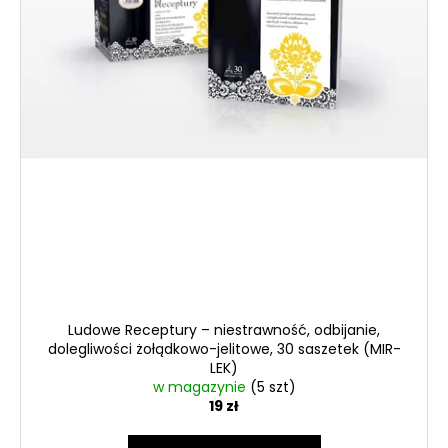
ó
w
Ludowe Receptury – niestrawność, odbijanie,
dolegliwości żołądkowo-jelitowe, 30 saszetek (MIR-
LEK)
w magazynie
(5 szt)
19 zł