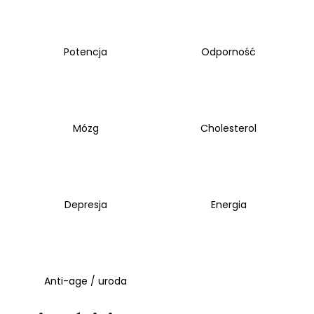
75,40
zł
Potencja
Odporność
Mózg
Cholesterol
Depresja
Energia
Anti-age / uroda