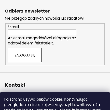
S
j
o
a
t
l
Odbierz newsletter
o
k
Nie przegap żadnych nowości lub rabatów!
i
p
l
k
E-mail
i
a
s
Az e-mail megadásával elfogadja az
t
adatvédelem feltételeit.
y
ZALOGUJ SIĘ
Kontakt
info
@
naturalzen.pl
Ta strona używa plików cookie. Kontynuując
https://www.facebook.com/naturalzenpl
przeglądanie niniejszej witryny, użytkownik wyraża