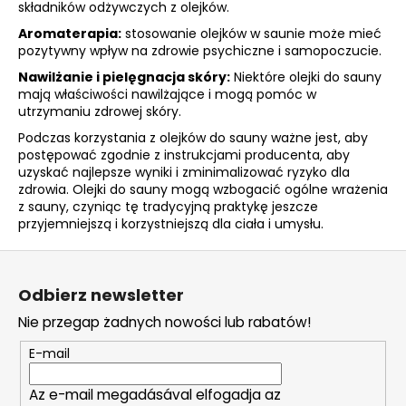
56,20
składników odżywczych z olejków.
zł
Aromaterapia:
stosowanie olejków w saunie może mieć
pozytywny wpływ na zdrowie psychiczne i samopoczucie.
Nawilżanie i pielęgnacja skóry:
Niektóre olejki do sauny
mają właściwości nawilżające i mogą pomóc w
utrzymaniu zdrowej skóry.
Podczas korzystania z olejków do sauny ważne jest, aby
postępować zgodnie z instrukcjami producenta, aby
uzyskać najlepsze wyniki i zminimalizować ryzyko dla
zdrowia. Olejki do sauny mogą wzbogacić ogólne wrażenia
z sauny, czyniąc tę tradycyjną praktykę jeszcze
przyjemniejszą i korzystniejszą dla ciała i umysłu.
S
t
Odbierz newsletter
o
Nie przegap żadnych nowości lub rabatów!
p
k
E-mail
a
Az e-mail megadásával elfogadja az