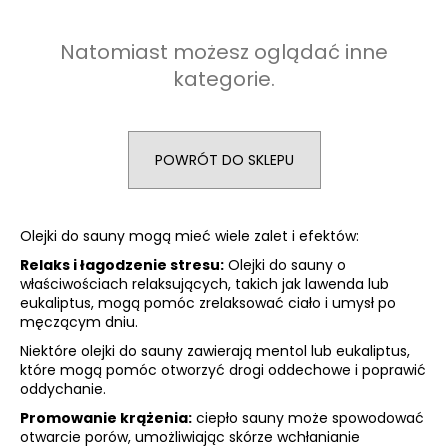
Natomiast możesz oglądać inne
kategorie.
SZUKAJ
P
POWRÓT DO SKLEPU
o
l
e
Olejki do sauny mogą mieć wiele zalet i efektów:
c
Relaks i łagodzenie stresu:
Olejki do sauny o
a
właściwościach relaksujących, takich jak lawenda lub
m
eukaliptus, mogą pomóc zrelaksować ciało i umysł po
y
męczącym dniu.
Niektóre olejki do sauny zawierają mentol lub eukaliptus,
które mogą pomóc otworzyć drogi oddechowe i poprawić
ACAI
oddychanie.
BERRY
145
Promowanie krążenia:
ciepło sauny może spowodować
KAPSUŁEK
otwarcie porów, umożliwiając skórze wchłanianie