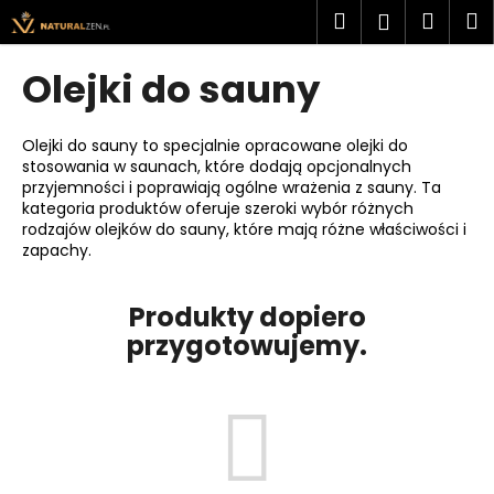
K
Przejść
Szukaj
Kosz
M
Zaloguj
do
o
treści
Z
Z
się
s
Olejki do sauny
powrotem
powrotem
z
C
y
z
Olejki do sauny to specjalnie opracowane olejki do
k
stosowania w saunach, które dodają opcjonalnych
e
przyjemności i poprawiają ogólne wrażenia z sauny. Ta
g
kategoria produktów oferuje szeroki wybór różnych
o
rodzajów olejków do sauny, które mają różne właściwości i
zapachy.
s
z
Produkty dopiero
u
przygotowujemy.
k
a
s
z
?