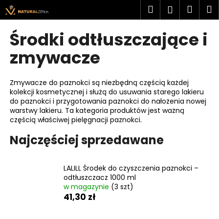
K
Przejść
Szukaj
Kosz
M
Zaloguj
do
o
treści
Z
Z
się
s
Środki odtłuszczające i
powrotem
powrotem
z
C
zmywacze
y
z
k
e
Zmywacze do paznokci są niezbędną częścią każdej
g
kolekcji kosmetycznej i służą do usuwania starego lakieru
do paznokci i przygotowania paznokci do nałożenia nowej
o
warstwy lakieru. Ta kategoria produktów jest ważną
s
częścią właściwej pielęgnacji paznokci.
z
Najczęściej sprzedawane
u
k
a
LALILL Środek do czyszczenia paznokci –
s
odtłuszczacz 1000 ml
w magazynie
(3 szt)
z
41,30 zł
?