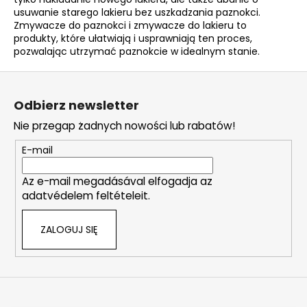
usuwanie starego lakieru bez uszkadzania paznokci.
Zmywacze do paznokci i zmywacze do lakieru to
produkty, które ułatwiają i usprawniają ten proces,
pozwalając utrzymać paznokcie w idealnym stanie.
S
t
Odbierz newsletter
o
Nie przegap żadnych nowości lub rabatów!
p
k
E-mail
a
Az e-mail megadásával elfogadja az
adatvédelem feltételeit.
ZALOGUJ SIĘ