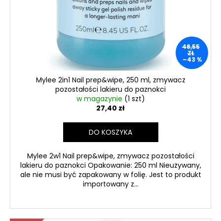
48,55
ZŁ
–43 %
Mylee 2in1 Nail prep&wipe, 250 ml, zmywacz
pozostałości lakieru do paznokci
w magazynie
(1 szt)
27,40 zł
DO KOSZYKA
Mylee 2w1 Nail prep&wipe, zmywacz pozostałości
lakieru do paznokci Opakowanie: 250 ml Nieużywany,
ale nie musi być zapakowany w folię. Jest to produkt
importowany z...