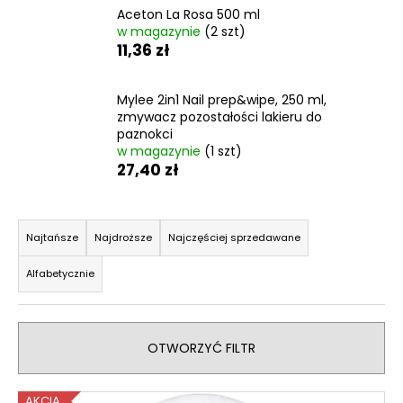
Aceton La Rosa 500 ml
w magazynie
(2 szt)
11,36 zł
SZUKAJ
Mylee 2in1 Nail prep&wipe, 250 ml,
zmywacz pozostałości lakieru do
paznokci
P
w magazynie
(1 szt)
o
27,40 zł
l
e
S
c
o
Najtańsze
Najdroższe
Najczęściej sprzedawane
a
r
m
Alfabetycznie
y
t
o
w
BUZDYGANEK
OTWORZYĆ FILTR
NAZIEMNY
a
145
n
KAPSUŁEK
L
AKCIA