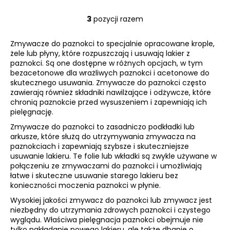
3
pozycji razem
K
o
Zmywacze do paznokci to specjalnie opracowane krople,
n
żele lub płyny, które rozpuszczają i usuwają lakier z
t
paznokci. Są one dostępne w różnych opcjach, w tym
r
bezacetonowe dla wrażliwych paznokci i acetonowe do
o
skutecznego usuwania. Zmywacze do paznokci często
l
zawierają również składniki nawilżające i odżywcze, które
k
chronią paznokcie przed wysuszeniem i zapewniają ich
pielęgnację.
i
l
Zmywacze do paznokci to zasadniczo podkładki lub
i
arkusze, które służą do utrzymywania zmywacza na
paznokciach i zapewniają szybsze i skuteczniejsze
s
usuwanie lakieru. Te folie lub wkładki są zwykle używane w
t
połączeniu ze zmywaczami do paznokci i umożliwiają
y
łatwe i skuteczne usuwanie starego lakieru bez
konieczności moczenia paznokci w płynie.
Wysokiej jakości zmywacz do paznokci lub zmywacz jest
niezbędny do utrzymania zdrowych paznokci i czystego
wyglądu. Właściwa pielęgnacja paznokci obejmuje nie
tylko nakładanie nowego lakieru, ale także dbanie o