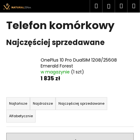
K
Przejść
Szukaj
Kosz
M
Zaloguj
do
o
treści
Z
Z
się
s
Telefon komórkowy
powrotem
powrotem
z
C
y
Najczęściej sprzedawane
z
k
e
g
OnePlus 10 Pro DualSIM 12GB/256GB
o
Emerald Forest
w magazynie
(1 szt)
s
1 835 zł
z
u
S
k
o
Najtańsze
Najdroższe
Najczęściej sprzedawane
a
r
s
Alfabetycznie
t
z
o
?
w