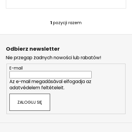
1
pozycji razem
K
o
S
n
t
t
Odbierz newsletter
r
o
o
Nie przegap żadnych nowości lub rabatów!
p
l
k
E-mail
k
a
i
Az e-mail megadásával elfogadja az
l
adatvédelem feltételeit.
i
s
ZALOGUJ SIĘ
t
y