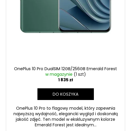
4 GB/64 GB
KOLOR
GRAFITOWY
/
TYLKO
URZĄDZENIE
(KLASA
B)
535
zł
Pierwotnie:
895,80
zł
OnePlus 10 Pro DualSIM 12GB/256GB Emerald Forest
w magazynie
(1 szt)
1 835 zł
DO KOSZYKA
OnePlus 10 Pro to flagowy model, który zapewnia
najwyższą wydajność, elegancki wygląd i doskonałą
jakość zdjęć. Ten model w ekskluzywnym kolorze
Emerald Forest jest idealnym...