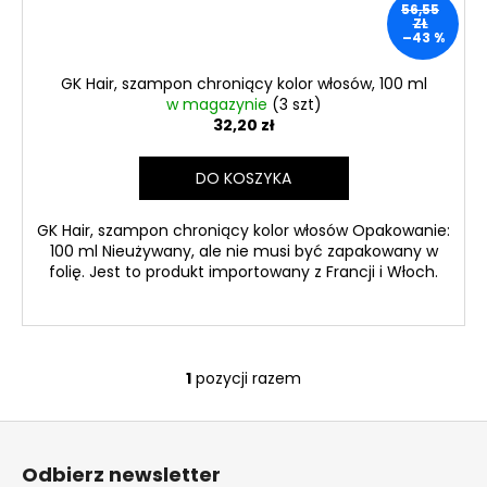
56,55
GOLD
ZŁ
SPF
–43 %
30,
40
GK Hair, szampon chroniący kolor włosów, 100 ml
ML,
EXP
w magazynie
(3 szt)
08/26
32,20 zł
46
zł
DO KOSZYKA
Pierwotnie:
66
zł
GK Hair, szampon chroniący kolor włosów Opakowanie:
100 ml Nieużywany, ale nie musi być zapakowany w
folię. Jest to produkt importowany z Francji i Włoch.
1
pozycji razem
K
o
S
n
t
t
Odbierz newsletter
r