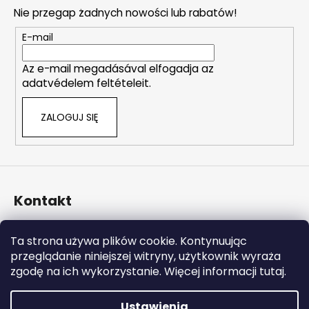
o
o
Nie przegap żadnych nowości lub rabatów!
p
l
k
E-mail
k
a
i
Az e-mail megadásával elfogadja az
l
adatvédelem feltételeit.
i
s
ZALOGUJ SIĘ
t
y
Kontakt
info
@
naturalzen.pl
Ta strona używa plików cookie. Kontynuując
https://www.facebook.com/naturalzenpl
przeglądanie niniejszej witryny, użytkownik wyraża
zgodę na ich wykorzystanie. Więcej informacji tutaj.
Ustawienia