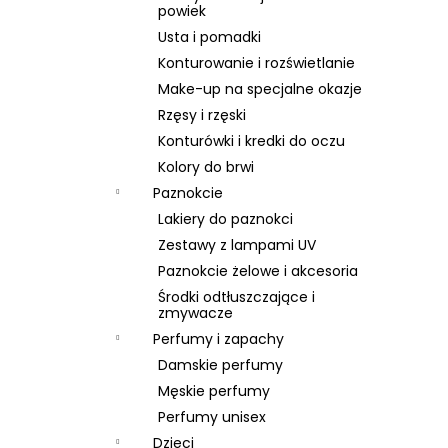
SKIN79 SUPER PLUS BEBLESH BALM PINK –
powiek
KREM BB SPF 30, 40 ML
Usta i pomadki
43 zł
Konturowanie i rozświetlanie
Pierwotnie:
74 zł
Make-up na specjalne okazje
Rzęsy i rzęski
Konturówki i kredki do oczu
Kolory do brwi
Paznokcie
Lakiery do paznokci
Zestawy z lampami UV
Paznokcie żelowe i akcesoria
Środki odtłuszczające i
zmywacze
Perfumy i zapachy
Damskie perfumy
Męskie perfumy
Perfumy unisex
Dzieci