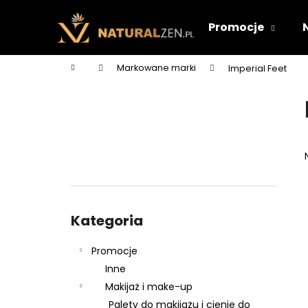
K
Przejść
do
o
Promocje
treści
Z
Z
s
powrotem
powrotem
z
Home
Markowane marki
Imperial Feet
y
do sklepu
do sklepu
P
k
a
s
e
k
b
o
Pominąć
c
kategorie
Kategoria
z
n
Promocje
y
Inne
Makijaż i make-up
Palety do makijażu i cienie do