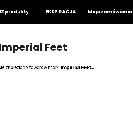
NZ produkty
EKSPIRACJA
Moje zamówienie
Czego szukasz?
Imperial Feet
SZUKAJ
Nie znaleziono towarów marki
Imperial Feet
...
Polecamy