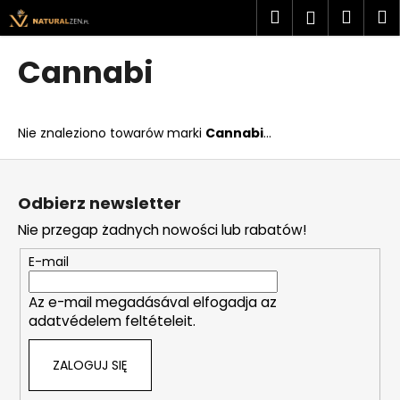
K
Przejść
Szukaj
Kosz
M
Zaloguj
do
o
treści
Z
Z
się
s
Cannabi
powrotem
powrotem
z
C
y
z
k
Nie znaleziono towarów marki
Cannabi
...
e
g
S
o
t
Odbierz newsletter
s
o
Nie przegap żadnych nowości lub rabatów!
z
p
u
k
E-mail
k
a
a
Az e-mail megadásával elfogadja az
adatvédelem feltételeit.
s
z
ZALOGUJ SIĘ
?