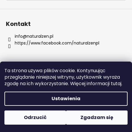
SZUKAJ
Kontakt
info
@
naturalzen.pl
https://www.facebook.com/naturalzenpl
P
o
l
e
Ta strona używa plików cookie. Kontynuując
c
Opracował Shoptet
przeglądanie niniejszej witryny, użytkownik wyraża
a
Copyright 2026
Naturalzen
. Wszystkie prawa
zgodę na ich wykorzystanie. Więcej informacji tutaj.
m
zastrzeżone.
Edytuj ustawienia plików cookie
y
Ustawienia
ORAL-
B
Odrzucić
Zgadzam się
PRO-
EXPERT
ADVANCED