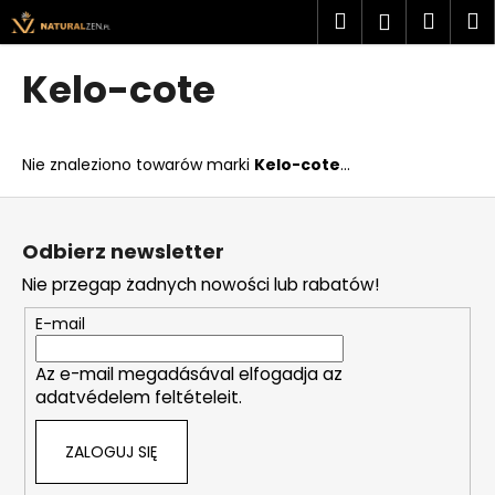
K
Przejść
Szukaj
Kosz
M
Zaloguj
do
o
treści
Z
Z
się
s
Kelo-cote
powrotem
powrotem
z
C
y
z
k
Nie znaleziono towarów marki
Kelo-cote
...
e
g
S
o
t
Odbierz newsletter
s
o
Nie przegap żadnych nowości lub rabatów!
z
p
u
k
E-mail
k
a
a
Az e-mail megadásával elfogadja az
adatvédelem feltételeit.
s
z
ZALOGUJ SIĘ
?