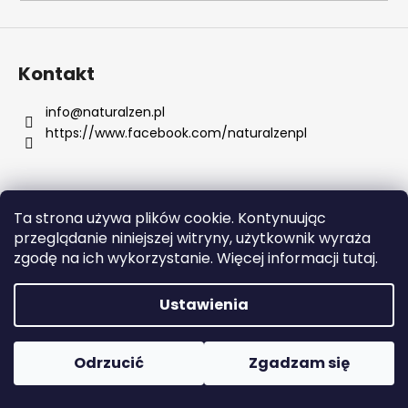
SZUKAJ
Kontakt
info
@
naturalzen.pl
https://www.facebook.com/naturalzenpl
P
o
l
e
Ta strona używa plików cookie. Kontynuując
c
Opracował Shoptet
przeglądanie niniejszej witryny, użytkownik wyraża
a
Copyright 2026
Naturalzen
. Wszystkie prawa
zgodę na ich wykorzystanie. Więcej informacji tutaj.
m
zastrzeżone.
Edytuj ustawienia plików cookie
y
Ustawienia
SERUM
RETINOL
Odrzucić
Zgadzam się
Z
WITAMINAMI
C,