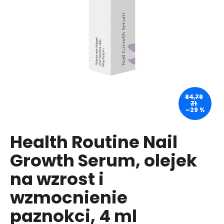
SZUKAJ
P
o
84,79
l
ZŁ
–29 %
e
c
a
Health Routine Nail
m
Growth Serum, olejek
y
na wzrost i
HEALTH
wzmocnienie
LABS
CARE
paznokci, 4 ml
BALANCE
ON