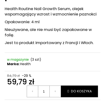
CONDITIONER
–
Health Routine Nail Growth Serum, olejek
ODŻYWKA
wspomagający wzrost i wzmocnienie paznokci
REGENERUJĄCA
DO
Opakowanie: 4 ml
WŁOSÓW,
200
Nieużywane, ale nie musi być zapakowane w
ML,
folię.
EXP.
05/2026
Jest to produkt importowany z Francji i Włoch.
34
zł
Pierwotnie:
85
w magazynie
(3 szt)
zł
Marka:
Health
84,79 zł
–29 %
59,79 zł
Cena
DO KOSZYKA
jednostkowa: