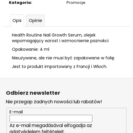
Kategoria
:
Promocje
Opis
Opinie
Health Routine Nail Growth Serum, olejek
wspomagający wzrost i wzmocnienie paznokci
Opakowanie: 4 ml
Nieużywane, ale nie musi być zapakowane w folię.
Jest to produkt importowany z Francji i Włoch.
S
t
Odbierz newsletter
o
Nie przegap żadnych nowości lub rabatów!
p
k
E-mail
a
Az e-mail megadásával elfogadja az
adatvédelem feltételeit.