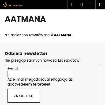
K
Przejść
Szukaj
Kosz
M
Zaloguj
do
o
treści
Z
Z
się
s
AATMANA
powrotem
powrotem
z
C
y
z
k
Nie znaleziono towarów marki
AATMANA
...
e
g
S
o
t
Odbierz newsletter
s
o
Nie przegap żadnych nowości lub rabatów!
z
p
u
k
E-mail
k
a
a
Az e-mail megadásával elfogadja az
adatvédelem feltételeit.
s
z
ZALOGUJ SIĘ
?