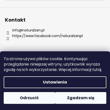
SZUKAJ
Kontakt
info
@
naturalzen.pl
https://www.facebook.com/naturalzenpl
P
o
l
e
Ta strona używa plików cookie. Kontynuując
c
Opracował Shoptet
przeglądanie niniejszej witryny, użytkownik wyraża
a
Copyright 2026
Naturalzen
. Wszystkie prawa
zgodę na ich wykorzystanie. Więcej informacji tutaj.
m
zastrzeżone.
Edytuj ustawienia plików cookie
y
Ustawienia
SERUM
RETINOL
Odrzucić
Zgadzam się
Z
WITAMINAMI
C,