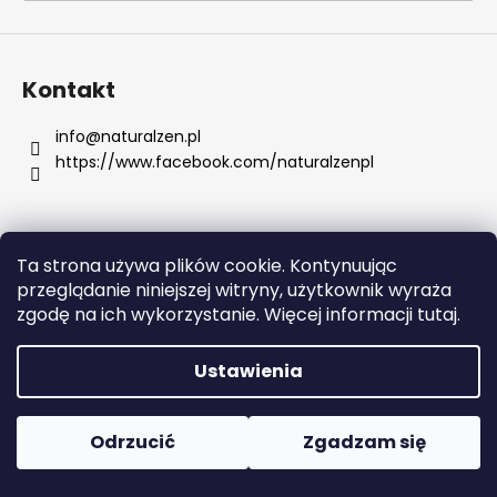
SZUKAJ
Kontakt
info
@
naturalzen.pl
https://www.facebook.com/naturalzenpl
P
o
l
e
Ta strona używa plików cookie. Kontynuując
c
Opracował Shoptet
przeglądanie niniejszej witryny, użytkownik wyraża
a
Copyright 2026
Naturalzen
. Wszystkie prawa
zgodę na ich wykorzystanie. Więcej informacji tutaj.
m
zastrzeżone.
Edytuj ustawienia plików cookie
y
Ustawienia
DERMEDIC
H3
Odrzucić
Zgadzam się
HYDR.
SERUM
DO