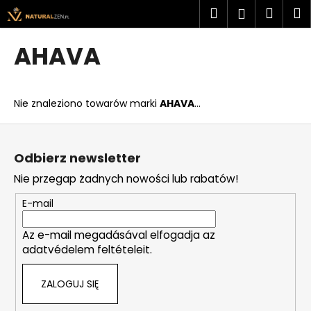
K
Przejść
Szukaj
Kosz
M
Zaloguj
do
o
treści
Z
Z
się
s
AHAVA
powrotem
powrotem
z
C
y
z
k
Nie znaleziono towarów marki
AHAVA
...
e
g
S
o
t
Odbierz newsletter
s
o
Nie przegap żadnych nowości lub rabatów!
z
p
u
k
E-mail
k
a
a
Az e-mail megadásával elfogadja az
adatvédelem feltételeit.
s
z
ZALOGUJ SIĘ
?