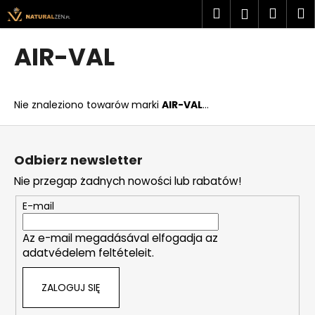
K
Przejść
Szukaj
Kosz
M
Zaloguj
do
o
treści
Z
Z
się
s
AIR-VAL
powrotem
powrotem
z
C
y
z
k
Nie znaleziono towarów marki
AIR-VAL
...
e
g
S
o
t
Odbierz newsletter
s
o
Nie przegap żadnych nowości lub rabatów!
z
p
u
k
E-mail
k
a
a
Az e-mail megadásával elfogadja az
adatvédelem feltételeit.
s
z
ZALOGUJ SIĘ
?