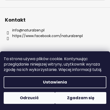
SZUKAJ
Kontakt
info
@
naturalzen.pl
https://www.facebook.com/naturalzenpl
P
o
l
e
Ta strona używa plików cookie. Kontynuując
c
Opracował Shoptet
przeglądanie niniejszej witryny, użytkownik wyraża
a
Copyright 2026
Naturalzen
. Wszystkie prawa
zgodę na ich wykorzystanie. Więcej informacji tutaj.
m
zastrzeżone.
Edytuj ustawienia plików cookie
y
Ustawienia
OBAGI
TRETINOIN
Odrzucić
Zgadzam się
0.025%
CREAM
20G