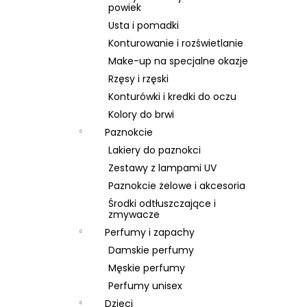
SKIN79 SUPER PLUS BEBLESH BALM GOLD
powiek
SPF 30, 40 ML, EXP 08/26
Usta i pomadki
46 zł
Konturowanie i rozświetlanie
Pierwotnie:
66 zł
Make-up na specjalne okazje
Rzęsy i rzęski
Konturówki i kredki do oczu
Kolory do brwi
Paznokcie
Lakiery do paznokci
Zestawy z lampami UV
Paznokcie żelowe i akcesoria
Środki odtłuszczające i
zmywacze
Perfumy i zapachy
Damskie perfumy
Męskie perfumy
Perfumy unisex
Dzieci