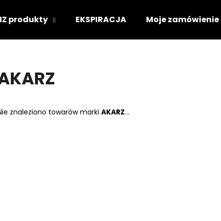
NZ produkty
EKSPIRACJA
Moje zamówienie
Czego szukasz?
AKARZ
SZUKAJ
Nie znaleziono towarów marki
AKARZ
...
Polecamy