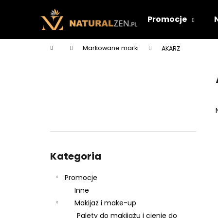
K
Przejść
do
o
Promocje
treści
Z
Z
s
powrotem
powrotem
z
Home
Markowane marki
AKARZ
y
do sklepu
do sklepu
P
k
a
s
e
k
b
o
Pominąć
c
kategorie
Kategoria
z
n
Promocje
y
Inne
Makijaż i make-up
Palety do makijażu i cienie do