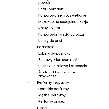
SKIN79 SUPER PLUS BEBLESH BALM PINK –
powiek
KREM BB SPF 30, 40 ML
Usta i pomadki
43 zł
Konturowanie i rozświetlanie
Pierwotnie:
74 zł
Make-up na specjalne okazje
Rzęsy i rzęski
Konturówki i kredki do oczu
Kolory do brwi
Paznokcie
Lakiery do paznokci
Zestawy z lampami UV
Paznokcie żelowe i akcesoria
Środki odtłuszczające i
zmywacze
Perfumy i zapachy
Damskie perfumy
Męskie perfumy
Perfumy unisex
Dzieci