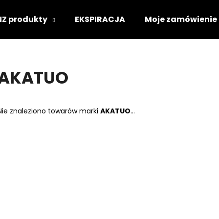
NZ produkty
EKSPIRACJA
Moje zamówienie
Czego szukasz?
AKATUO
SZUKAJ
Nie znaleziono towarów marki
AKATUO
...
Polecamy