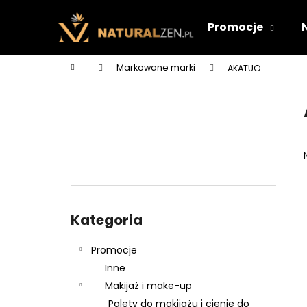
K
Przejść
do
o
Promocje
treści
Z
Z
s
powrotem
powrotem
z
Home
Markowane marki
AKATUO
y
do sklepu
do sklepu
P
k
a
s
e
k
b
o
Pominąć
c
kategorie
Kategoria
z
n
Promocje
y
Inne
Makijaż i make-up
Palety do makijażu i cienie do