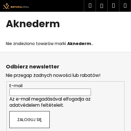
K
Przejść
Szukaj
Kosz
M
Zaloguj
do
o
treści
Z
Z
się
s
Aknederm
powrotem
powrotem
z
C
y
z
k
Nie znaleziono towarów marki
Aknederm
...
e
g
S
o
t
Odbierz newsletter
s
o
Nie przegap żadnych nowości lub rabatów!
z
p
u
k
E-mail
k
a
a
Az e-mail megadásával elfogadja az
adatvédelem feltételeit.
s
z
ZALOGUJ SIĘ
?