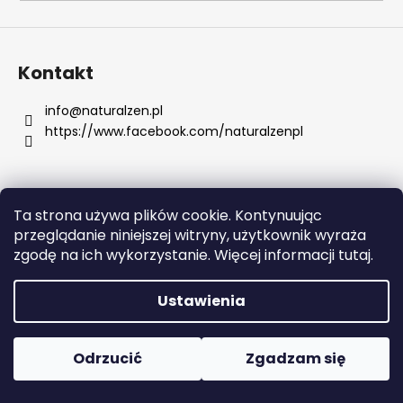
SZUKAJ
Kontakt
info
@
naturalzen.pl
https://www.facebook.com/naturalzenpl
P
o
l
e
Ta strona używa plików cookie. Kontynuując
c
Opracował Shoptet
przeglądanie niniejszej witryny, użytkownik wyraża
a
Copyright 2026
Naturalzen
. Wszystkie prawa
zgodę na ich wykorzystanie. Więcej informacji tutaj.
m
zastrzeżone.
Edytuj ustawienia plików cookie
y
Ustawienia
MSM
300
Odrzucić
Zgadzam się
KAPSUŁEK
75