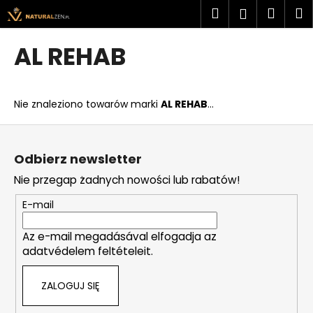
K
Przejść
Szukaj
Kosz
M
Zaloguj
do
o
treści
Z
Z
się
s
AL REHAB
powrotem
powrotem
z
C
y
z
k
Nie znaleziono towarów marki
AL REHAB
...
e
g
S
o
t
Odbierz newsletter
s
o
Nie przegap żadnych nowości lub rabatów!
z
p
u
k
E-mail
k
a
a
Az e-mail megadásával elfogadja az
adatvédelem feltételeit.
s
z
ZALOGUJ SIĘ
?