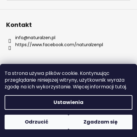
SZUKAJ
Kontakt
info
@
naturalzen.pl
https://www.facebook.com/naturalzenpl
P
o
l
e
Ta strona używa plików cookie. Kontynuując
c
Opracował Shoptet
przeglądanie niniejszej witryny, użytkownik wyraża
a
Copyright 2026
Naturalzen
. Wszystkie prawa
zgodę na ich wykorzystanie. Więcej informacji tutaj.
m
zastrzeżone.
Edytuj ustawienia plików cookie
y
Ustawienia
SKIN79
SUPER
Odrzucić
Zgadzam się
PLUS
BEBLESH
BALM