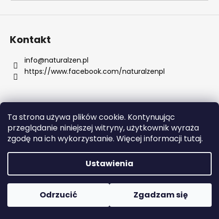
SZUKAJ
Kontakt
info
@
naturalzen.pl
https://www.facebook.com/naturalzenpl
P
o
l
e
Ta strona używa plików cookie. Kontynuując
c
Opracował Shoptet
przeglądanie niniejszej witryny, użytkownik wyraża
a
Copyright 2026
Naturalzen
. Wszystkie prawa
zgodę na ich wykorzystanie. Więcej informacji tutaj.
m
zastrzeżone.
Edytuj ustawienia plików cookie
y
Ustawienia
SERUM
RETINOL
Odrzucić
Zgadzam się
Z
WITAMINAMI
C,