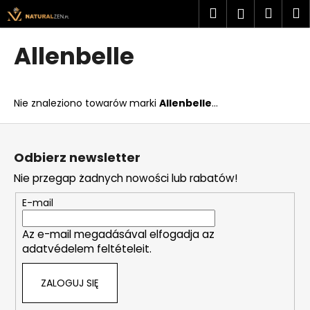
K
Przejść
Szukaj
Kosz
M
Zaloguj
do
o
treści
Z
Z
się
s
Allenbelle
powrotem
powrotem
z
C
y
z
k
Nie znaleziono towarów marki
Allenbelle
...
e
g
S
o
t
Odbierz newsletter
s
o
Nie przegap żadnych nowości lub rabatów!
z
p
u
k
E-mail
k
a
a
Az e-mail megadásával elfogadja az
adatvédelem feltételeit.
s
z
ZALOGUJ SIĘ
?