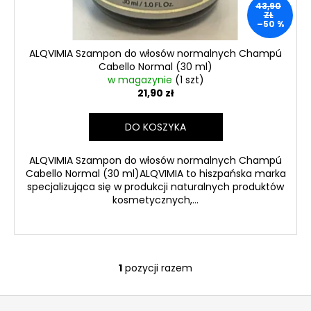
zł
43,90
ZŁ
–50 %
ALQVIMIA Szampon do włosów normalnych Champú
Cabello Normal (30 ml)
w magazynie
(1 szt)
21,90 zł
DO KOSZYKA
ALQVIMIA Szampon do włosów normalnych Champú
Cabello Normal (30 ml)ALQVIMIA to hiszpańska marka
specjalizująca się w produkcji naturalnych produktów
kosmetycznych,...
1
pozycji razem
K
o
S
n