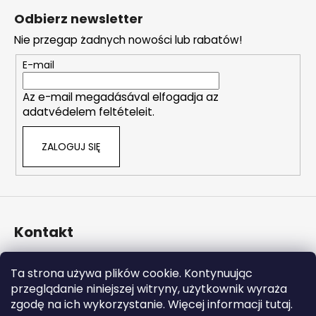
t
t
Odbierz newsletter
r
o
o
Nie przegap żadnych nowości lub rabatów!
p
l
k
E-mail
k
a
i
Az e-mail megadásával elfogadja az
l
adatvédelem feltételeit.
i
s
ZALOGUJ SIĘ
t
y
Kontakt
info
@
naturalzen.pl
Ta strona używa plików cookie. Kontynuując
https://www.facebook.com/naturalzenpl
przeglądanie niniejszej witryny, użytkownik wyraża
zgodę na ich wykorzystanie. Więcej informacji tutaj.