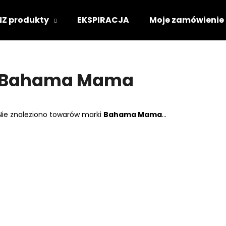
NZ produkty
EKSPIRACJA
Moje zamówienie
Czego szukasz?
Bahama Mama
SZUKAJ
Nie znaleziono towarów marki
Bahama Mama
...
Polecamy