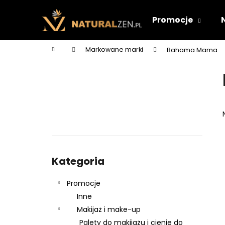
K
Przejść
do
o
Promocje
treści
Z
Z
s
powrotem
powrotem
z
Home
Markowane marki
Bahama Mama
y
do sklepu
do sklepu
P
k
a
s
e
k
b
o
Pominąć
c
kategorie
Kategoria
z
n
Promocje
y
Inne
Makijaż i make-up
Palety do makijażu i cienie do