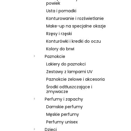
SKIN79 SUPER PLUS BEBLESH BALM GOLD
powiek
SPF 30, 40 ML, EXP 08/26
Usta i pomadki
46 zł
Konturowanie i rozświetlanie
Pierwotnie:
66 zł
Make-up na specjalne okazje
Rzęsy i rzęski
Konturówki i kredki do oczu
Kolory do brwi
Paznokcie
Lakiery do paznokci
Zestawy z lampami UV
Paznokcie żelowe i akcesoria
Środki odtłuszczające i
zmywacze
Perfumy i zapachy
Damskie perfumy
Męskie perfumy
Perfumy unisex
Dzieci