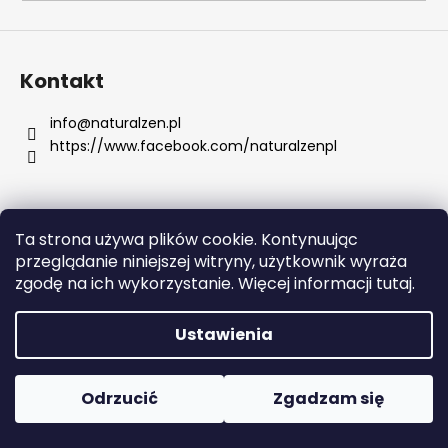
SZUKAJ
Kontakt
info
@
naturalzen.pl
https://www.facebook.com/naturalzenpl
P
o
l
e
Ta strona używa plików cookie. Kontynuując
c
Opracował Shoptet
przeglądanie niniejszej witryny, użytkownik wyraża
a
Copyright 2026
Naturalzen
. Wszystkie prawa
zgodę na ich wykorzystanie. Więcej informacji tutaj.
m
zastrzeżone.
Edytuj ustawienia plików cookie
y
Ustawienia
SERUM
RETINOL
Odrzucić
Zgadzam się
Z
WITAMINAMI
C,