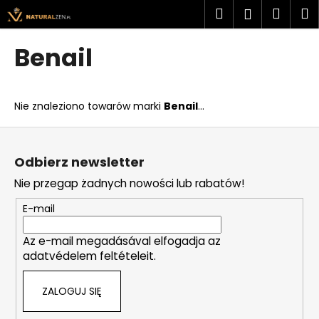
K
Przejść
Szukaj
Kosz
M
Zaloguj
do
o
treści
Z
Z
się
s
Benail
powrotem
powrotem
z
C
y
z
k
Nie znaleziono towarów marki
Benail
...
e
g
S
o
t
Odbierz newsletter
s
o
Nie przegap żadnych nowości lub rabatów!
z
p
u
k
E-mail
k
a
a
Az e-mail megadásával elfogadja az
adatvédelem feltételeit.
s
z
ZALOGUJ SIĘ
?