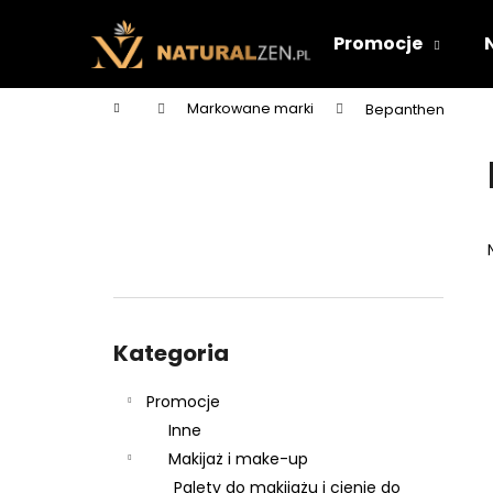
K
Przejść
do
o
Promocje
treści
Z
Z
s
powrotem
powrotem
z
Home
Markowane marki
Bepanthen
y
do sklepu
do sklepu
P
k
a
s
e
k
b
o
Pominąć
c
kategorie
Kategoria
z
n
Promocje
y
Inne
Makijaż i make-up
Palety do makijażu i cienie do