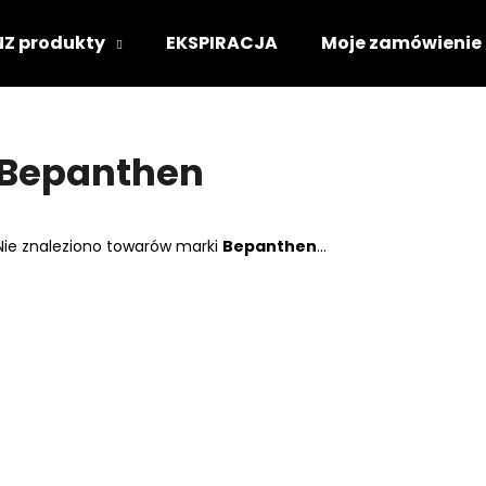
NZ produkty
EKSPIRACJA
Moje zamówienie
Czego szukasz?
Bepanthen
SZUKAJ
Nie znaleziono towarów marki
Bepanthen
...
Polecamy