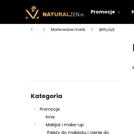
K
Przejść
do
o
Promocje
treści
Z
Z
s
powrotem
powrotem
z
Home
Markowane marki
BFFLOVE
y
do sklepu
do sklepu
P
k
a
s
e
k
b
o
Pominąć
c
kategorie
Kategoria
z
n
Promocje
y
Inne
Makijaż i make-up
Palety do makijażu i cienie do