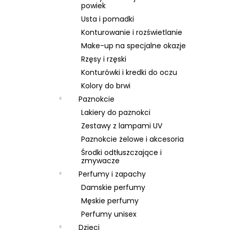
SKIN79 SUPER PLUS BEBLESH BALM GOLD
powiek
SPF 30, 40 ML, EXP 08/26
Usta i pomadki
46 zł
Konturowanie i rozświetlanie
Pierwotnie:
66 zł
Make-up na specjalne okazje
Rzęsy i rzęski
Konturówki i kredki do oczu
Kolory do brwi
Paznokcie
Lakiery do paznokci
Zestawy z lampami UV
Paznokcie żelowe i akcesoria
Środki odtłuszczające i
zmywacze
Perfumy i zapachy
Damskie perfumy
Męskie perfumy
Perfumy unisex
Dzieci