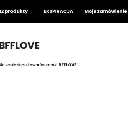
NZ produkty
EKSPIRACJA
Moje zamówienie
Czego szukasz?
BFFLOVE
SZUKAJ
Nie znaleziono towarów marki
BFFLOVE
...
Polecamy