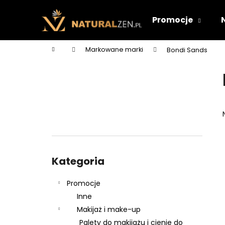
K
Przejść
do
o
Promocje
treści
Z
Z
s
powrotem
powrotem
z
Home
Markowane marki
Bondi Sands
y
do sklepu
do sklepu
P
k
a
s
e
k
b
o
Pominąć
c
kategorie
Kategoria
z
n
Promocje
y
Inne
Makijaż i make-up
Palety do makijażu i cienie do