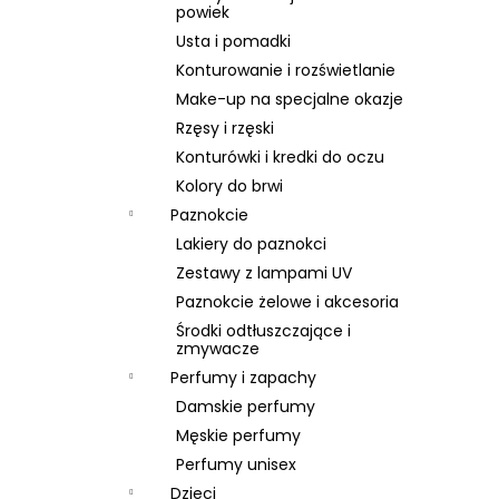
SKIN79 SUPER PLUS BEBLESH BALM GOLD
powiek
SPF 30, 40 ML, EXP 08/26
Usta i pomadki
46 zł
Konturowanie i rozświetlanie
Pierwotnie:
66 zł
Make-up na specjalne okazje
Rzęsy i rzęski
Konturówki i kredki do oczu
Kolory do brwi
Paznokcie
Lakiery do paznokci
Zestawy z lampami UV
Paznokcie żelowe i akcesoria
Środki odtłuszczające i
zmywacze
Perfumy i zapachy
Damskie perfumy
Męskie perfumy
Perfumy unisex
Dzieci