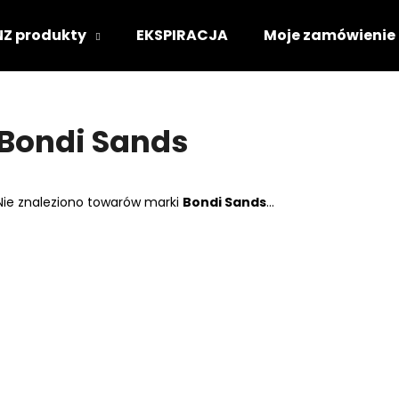
NZ produkty
EKSPIRACJA
Moje zamówienie
Czego szukasz?
Bondi Sands
SZUKAJ
Nie znaleziono towarów marki
Bondi Sands
...
Polecamy