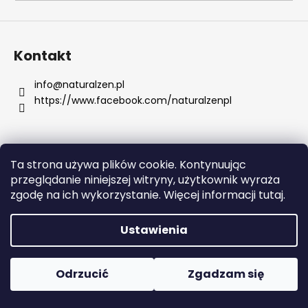
SZUKAJ
Kontakt
info
@
naturalzen.pl
https://www.facebook.com/naturalzenpl
P
o
l
e
Ta strona używa plików cookie. Kontynuując
c
Opracował Shoptet
przeglądanie niniejszej witryny, użytkownik wyraża
a
Copyright 2026
Naturalzen
. Wszystkie prawa
zgodę na ich wykorzystanie. Więcej informacji tutaj.
m
zastrzeżone.
Edytuj ustawienia plików cookie
y
Ustawienia
APPLE
IPAD
Odrzucić
Zgadzam się
10
(2022)
64