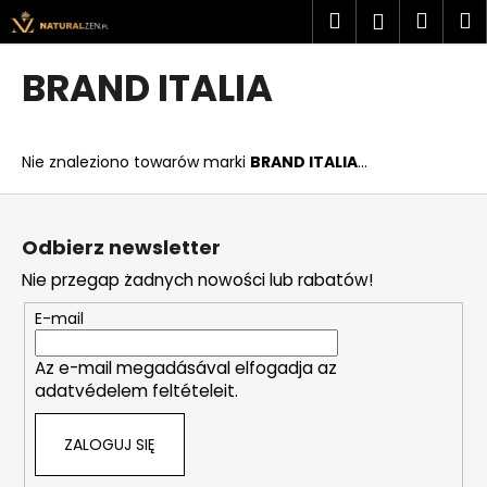
K
Przejść
Szukaj
Kosz
M
Zaloguj
do
o
treści
Z
Z
się
s
BRAND ITALIA
powrotem
powrotem
z
C
y
z
k
Nie znaleziono towarów marki
BRAND ITALIA
...
e
g
S
o
t
Odbierz newsletter
s
o
Nie przegap żadnych nowości lub rabatów!
z
p
u
k
E-mail
k
a
a
Az e-mail megadásával elfogadja az
adatvédelem feltételeit.
s
z
ZALOGUJ SIĘ
?