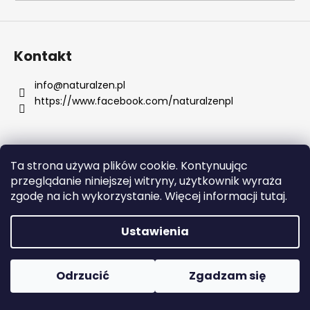
SZUKAJ
Kontakt
info
@
naturalzen.pl
https://www.facebook.com/naturalzenpl
P
o
l
e
Ta strona używa plików cookie. Kontynuując
c
Opracował Shoptet
przeglądanie niniejszej witryny, użytkownik wyraża
a
Copyright 2026
Naturalzen
. Wszystkie prawa
zgodę na ich wykorzystanie. Więcej informacji tutaj.
m
zastrzeżone.
Edytuj ustawienia plików cookie
y
Ustawienia
BEAUTY
OF
Odrzucić
Zgadzam się
JOSEON
MATUJĄCY
SZTYFT