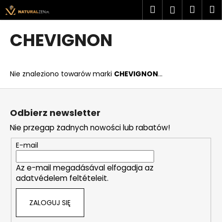
K
Przejść
Szukaj
Kosz
M
Zaloguj
do
o
treści
Z
Z
się
s
CHEVIGNON
powrotem
powrotem
z
C
y
z
k
Nie znaleziono towarów marki
CHEVIGNON
...
e
g
S
o
t
Odbierz newsletter
s
o
Nie przegap żadnych nowości lub rabatów!
z
p
u
k
E-mail
k
a
a
Az e-mail megadásával elfogadja az
adatvédelem feltételeit.
s
z
ZALOGUJ SIĘ
?