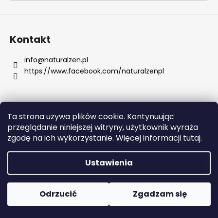
SZUKAJ
Kontakt
info
@
naturalzen.pl
https://www.facebook.com/naturalzenpl
P
o
l
e
Ta strona używa plików cookie. Kontynuując
c
Opracował Shoptet
przeglądanie niniejszej witryny, użytkownik wyraża
a
Copyright 2026
Naturalzen
. Wszystkie prawa
zgodę na ich wykorzystanie. Więcej informacji tutaj.
m
zastrzeżone.
Edytuj ustawienia plików cookie
y
Ustawienia
KWAS
HIALURONOWY
Odrzucić
Zgadzam się
I
KOLAGEN
145