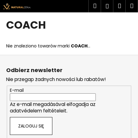
K
Przejść
Szukaj
Kosz
M
Zaloguj
do
o
treści
Z
Z
się
s
COACH
powrotem
powrotem
z
C
y
z
k
Nie znaleziono towarów marki
COACH
...
e
g
S
o
t
Odbierz newsletter
s
o
Nie przegap żadnych nowości lub rabatów!
z
p
u
k
E-mail
k
a
a
Az e-mail megadásával elfogadja az
adatvédelem feltételeit.
s
z
ZALOGUJ SIĘ
?