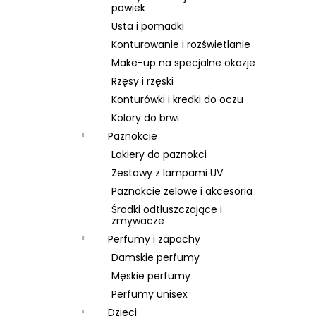
SKIN79 SUPER PLUS BEBLESH BALM GOLD
powiek
SPF 30, 40 ML, EXP 08/26
Usta i pomadki
46 zł
Konturowanie i rozświetlanie
Pierwotnie:
66 zł
Make-up na specjalne okazje
Rzęsy i rzęski
Konturówki i kredki do oczu
Kolory do brwi
Paznokcie
Lakiery do paznokci
Zestawy z lampami UV
Paznokcie żelowe i akcesoria
Środki odtłuszczające i
zmywacze
Perfumy i zapachy
Damskie perfumy
Męskie perfumy
Perfumy unisex
Dzieci