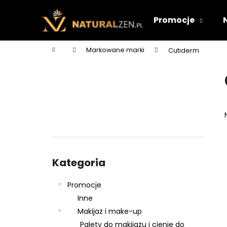
K
Przejść
do
o
Promocje
treści
Z
Z
s
powrotem
powrotem
z
Home
Markowane marki
Cutiderm
y
do sklepu
do sklepu
P
k
a
s
e
k
b
o
Pominąć
c
kategorie
Kategoria
z
n
Promocje
y
Inne
Makijaż i make-up
Palety do makijażu i cienie do