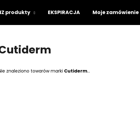
NZ produkty
EKSPIRACJA
Moje zamówienie
Czego szukasz?
Cutiderm
SZUKAJ
Nie znaleziono towarów marki
Cutiderm
...
Polecamy