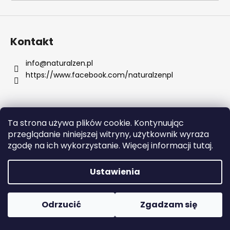
SZUKAJ
Kontakt
info
@
naturalzen.pl
https://www.facebook.com/naturalzenpl
P
o
l
e
Ta strona używa plików cookie. Kontynuując
c
Opracował Shoptet
przeglądanie niniejszej witryny, użytkownik wyraża
a
Copyright 2026
Naturalzen
. Wszystkie prawa
zgodę na ich wykorzystanie. Więcej informacji tutaj.
m
zastrzeżone.
Edytuj ustawienia plików cookie
y
Ustawienia
KOLAGEN
BEAUTY
Odrzucić
Zgadzam się
145
KAPSUŁEK