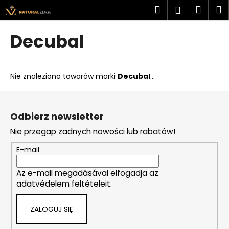
K
Przejść
Szukaj
Kosz
M
Zaloguj
do
o
treści
Z
Z
się
s
Decubal
powrotem
powrotem
z
C
y
z
k
Nie znaleziono towarów marki
Decubal
...
e
g
S
o
t
Odbierz newsletter
s
o
Nie przegap żadnych nowości lub rabatów!
z
p
u
k
E-mail
k
a
a
Az e-mail megadásával elfogadja az
adatvédelem feltételeit.
s
z
ZALOGUJ SIĘ
?