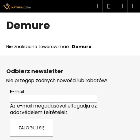
K
Przejść
Szukaj
Kosz
M
Zaloguj
do
o
treści
Z
Z
się
s
Demure
powrotem
powrotem
z
C
y
z
k
Nie znaleziono towarów marki
Demure
...
e
g
S
o
t
Odbierz newsletter
s
o
Nie przegap żadnych nowości lub rabatów!
z
p
u
k
E-mail
k
a
a
Az e-mail megadásával elfogadja az
adatvédelem feltételeit.
s
z
ZALOGUJ SIĘ
?