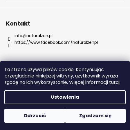
SZUKAJ
Kontakt
info
@
naturalzen.pl
https://www.facebook.com/naturalzenpl
P
o
l
e
Ta strona używa plików cookie. Kontynuując
c
Opracował Shoptet
przeglądanie niniejszej witryny, użytkownik wyraża
a
Copyright 2026
Naturalzen
. Wszystkie prawa
zgodę na ich wykorzystanie. Więcej informacji tutaj.
m
zastrzeżone.
Edytuj ustawienia plików cookie
y
Ustawienia
AMERICAN
CREW
Odrzucić
Zgadzam się
SZAMPON,
ODŻYWKA
I