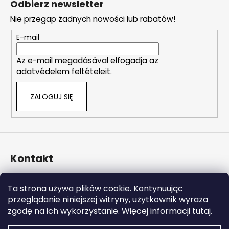
Odbierz newsletter
r
o
o
Nie przegap żadnych nowości lub rabatów!
p
l
k
E-mail
k
a
i
Az e-mail megadásával elfogadja az
l
adatvédelem feltételeit.
i
s
ZALOGUJ SIĘ
t
y
Kontakt
info
@
naturalzen.pl
Ta strona używa plików cookie. Kontynuując
https://www.facebook.com/naturalzenpl
przeglądanie niniejszej witryny, użytkownik wyraża
zgodę na ich wykorzystanie. Więcej informacji tutaj.