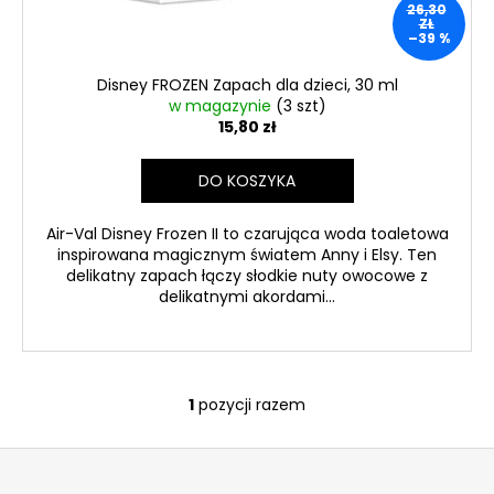
26,30
E,
ZŁ
F
–39 %
45,40
zł
Disney FROZEN Zapach dla dzieci, 30 ml
w magazynie
(3 szt)
15,80 zł
DO KOSZYKA
Air-Val Disney Frozen II to czarująca woda toaletowa
inspirowana magicznym światem Anny i Elsy. Ten
delikatny zapach łączy słodkie nuty owocowe z
delikatnymi akordami...
1
pozycji razem
K
o
S
n
t
t