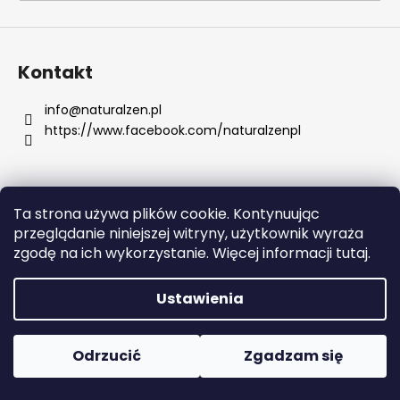
SZUKAJ
Kontakt
info
@
naturalzen.pl
https://www.facebook.com/naturalzenpl
P
o
l
e
Ta strona używa plików cookie. Kontynuując
c
Opracował Shoptet
przeglądanie niniejszej witryny, użytkownik wyraża
a
Copyright 2026
Naturalzen
. Wszystkie prawa
zgodę na ich wykorzystanie. Więcej informacji tutaj.
m
zastrzeżone.
Edytuj ustawienia plików cookie
y
Ustawienia
DERMEDIC
H3
Odrzucić
Zgadzam się
HYDR.
SERUM
DO