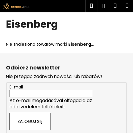
K
Przejść
Szukaj
Kosz
M
Zaloguj
do
o
treści
Z
Z
się
s
Eisenberg
powrotem
powrotem
z
C
y
z
k
Nie znaleziono towarów marki
Eisenberg
...
e
g
S
o
t
Odbierz newsletter
s
o
Nie przegap żadnych nowości lub rabatów!
z
p
u
k
E-mail
k
a
a
Az e-mail megadásával elfogadja az
adatvédelem feltételeit.
s
z
ZALOGUJ SIĘ
?