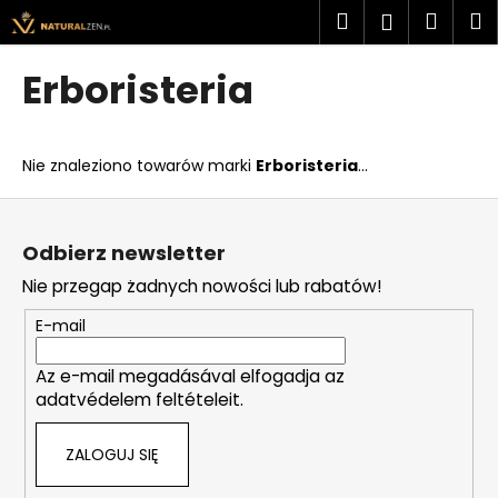
K
Przejść
Szukaj
Kosz
M
Zaloguj
do
o
treści
Z
Z
się
s
Erboristeria
powrotem
powrotem
z
C
y
z
k
Nie znaleziono towarów marki
Erboristeria
...
e
g
S
o
t
Odbierz newsletter
s
o
Nie przegap żadnych nowości lub rabatów!
z
p
u
k
E-mail
k
a
a
Az e-mail megadásával elfogadja az
adatvédelem feltételeit.
s
z
ZALOGUJ SIĘ
?