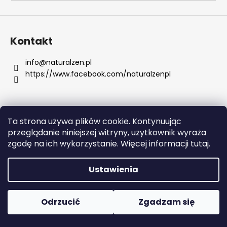
SZUKAJ
Kontakt
info
@
naturalzen.pl
https://www.facebook.com/naturalzenpl
P
o
l
e
Ta strona używa plików cookie. Kontynuując
c
Opracował Shoptet
przeglądanie niniejszej witryny, użytkownik wyraża
a
Copyright 2026
Naturalzen
. Wszystkie prawa
zgodę na ich wykorzystanie. Więcej informacji tutaj.
m
zastrzeżone.
Edytuj ustawienia plików cookie
y
Ustawienia
SKIN79
SUPER
Odrzucić
Zgadzam się
PLUS
BEBLESH
BALM