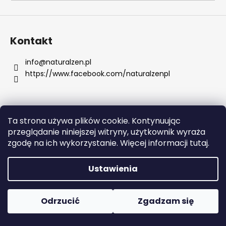
SZUKAJ
Kontakt
info
@
naturalzen.pl
https://www.facebook.com/naturalzenpl
P
o
l
e
Ta strona używa plików cookie. Kontynuując
c
Opracował Shoptet
przeglądanie niniejszej witryny, użytkownik wyraża
a
Copyright 2026
Naturalzen
. Wszystkie prawa
zgodę na ich wykorzystanie. Więcej informacji tutaj.
m
zastrzeżone.
Edytuj ustawienia plików cookie
y
Ustawienia
SEA
OF
Odrzucić
Zgadzam się
SPA
SNOW
WHITE