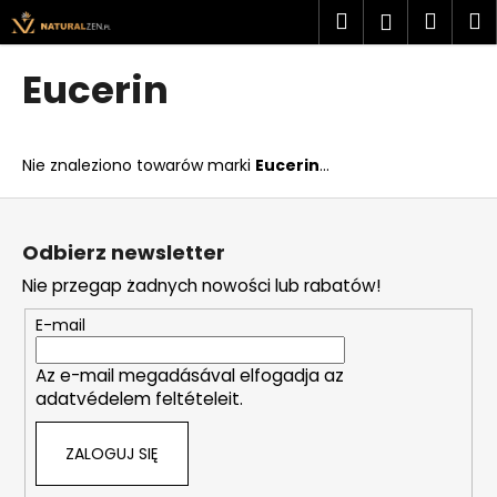
K
Przejść
Szukaj
Kosz
M
Zaloguj
do
o
treści
Z
Z
się
s
Eucerin
powrotem
powrotem
z
C
y
z
k
Nie znaleziono towarów marki
Eucerin
...
e
g
S
o
t
Odbierz newsletter
s
o
Nie przegap żadnych nowości lub rabatów!
z
p
u
k
E-mail
k
a
a
Az e-mail megadásával elfogadja az
adatvédelem feltételeit.
s
z
ZALOGUJ SIĘ
?