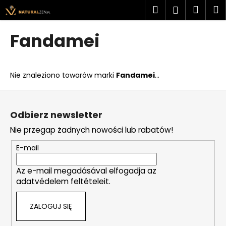
K
Przejść
Szukaj
Kosz
M
Zaloguj
do
o
treści
Z
Z
się
s
Fandamei
powrotem
powrotem
z
C
y
z
k
Nie znaleziono towarów marki
Fandamei
...
e
g
S
o
t
Odbierz newsletter
s
o
Nie przegap żadnych nowości lub rabatów!
z
p
u
k
E-mail
k
a
a
Az e-mail megadásával elfogadja az
adatvédelem feltételeit.
s
z
ZALOGUJ SIĘ
?