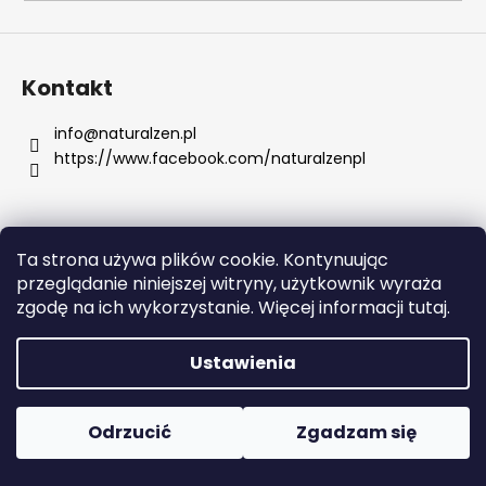
SZUKAJ
Kontakt
info
@
naturalzen.pl
https://www.facebook.com/naturalzenpl
P
o
l
e
Ta strona używa plików cookie. Kontynuując
c
Opracował Shoptet
przeglądanie niniejszej witryny, użytkownik wyraża
a
Copyright 2026
Naturalzen
. Wszystkie prawa
zgodę na ich wykorzystanie. Więcej informacji tutaj.
m
zastrzeżone.
Edytuj ustawienia plików cookie
y
Ustawienia
KOLAGEN
BEAUTY
Odrzucić
Zgadzam się
145
KAPSUŁEK