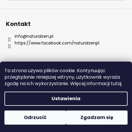
SZUKAJ
Kontakt
info
@
naturalzen.pl
https://www.facebook.com/naturalzenpl
P
o
l
e
Ta strona używa plików cookie. Kontynuując
c
Opracował Shoptet
przeglądanie niniejszej witryny, użytkownik wyraża
a
Copyright 2026
Naturalzen
. Wszystkie prawa
zgodę na ich wykorzystanie. Więcej informacji tutaj.
m
zastrzeżone.
Edytuj ustawienia plików cookie
y
Ustawienia
BUZDYGANEK
NAZIEMNY
Odrzucić
Zgadzam się
145
KAPSUŁEK