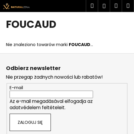
K
Przejść
Szukaj
Kosz
M
Zaloguj
do
o
treści
Z
Z
się
s
FOUCAUD
powrotem
powrotem
z
C
y
z
k
Nie znaleziono towarów marki
FOUCAUD
...
e
g
S
o
t
Odbierz newsletter
s
o
Nie przegap żadnych nowości lub rabatów!
z
p
u
k
E-mail
k
a
a
Az e-mail megadásával elfogadja az
adatvédelem feltételeit.
s
z
ZALOGUJ SIĘ
?