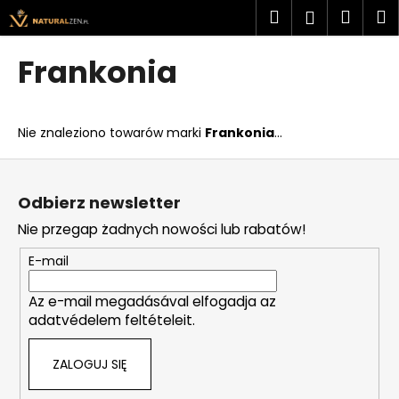
K
Przejść
Szukaj
Kosz
M
Zaloguj
do
o
treści
Z
Z
się
s
Frankonia
powrotem
powrotem
z
C
y
z
k
Nie znaleziono towarów marki
Frankonia
...
e
g
S
o
t
Odbierz newsletter
s
o
Nie przegap żadnych nowości lub rabatów!
z
p
u
k
E-mail
k
a
a
Az e-mail megadásával elfogadja az
adatvédelem feltételeit.
s
z
ZALOGUJ SIĘ
?