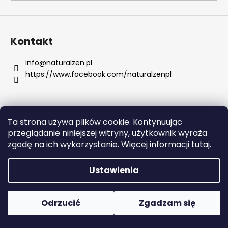
SZUKAJ
Kontakt
info
@
naturalzen.pl
https://www.facebook.com/naturalzenpl
P
o
l
e
Ta strona używa plików cookie. Kontynuując
c
Opracował Shoptet
przeglądanie niniejszej witryny, użytkownik wyraża
a
Copyright 2026
Naturalzen
. Wszystkie prawa
zgodę na ich wykorzystanie. Więcej informacji tutaj.
m
zastrzeżone.
Edytuj ustawienia plików cookie
y
Ustawienia
ACAI
BERRY
Odrzucić
Zgadzam się
145
KAPSUŁEK