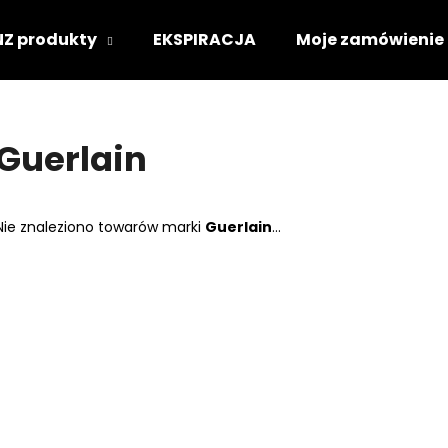
NZ produkty
EKSPIRACJA
Moje zamówienie
Czego szukasz?
Guerlain
SZUKAJ
Nie znaleziono towarów marki
Guerlain
...
Polecamy