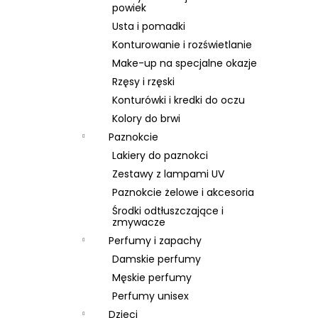
BRAUN SERIES 9 PRO PLUS 9577CC
powiek
6 999 zł
Usta i pomadki
Konturowanie i rozświetlanie
Make-up na specjalne okazje
Rzęsy i rzęski
Konturówki i kredki do oczu
Kolory do brwi
Paznokcie
Lakiery do paznokci
Zestawy z lampami UV
Paznokcie żelowe i akcesoria
Środki odtłuszczające i
zmywacze
Perfumy i zapachy
Damskie perfumy
Męskie perfumy
Perfumy unisex
Dzieci