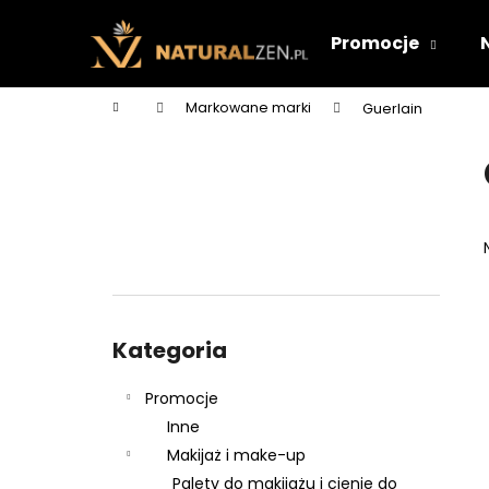
K
Przejść
do
o
Promocje
treści
Z
Z
s
powrotem
powrotem
z
Home
Markowane marki
Guerlain
y
do sklepu
do sklepu
P
k
a
s
e
k
b
o
Pominąć
c
kategorie
Kategoria
z
n
Promocje
y
Inne
Makijaż i make-up
Palety do makijażu i cienie do