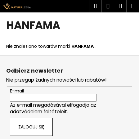
K
Przejść
Szukaj
Kosz
M
Zaloguj
do
o
treści
Z
Z
się
s
HANFAMA
powrotem
powrotem
z
C
y
z
k
Nie znaleziono towarów marki
HANFAMA
...
e
g
S
o
t
Odbierz newsletter
s
o
Nie przegap żadnych nowości lub rabatów!
z
p
u
k
E-mail
k
a
a
Az e-mail megadásával elfogadja az
adatvédelem feltételeit.
s
z
ZALOGUJ SIĘ
?