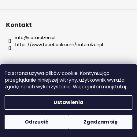
SZUKAJ
Kontakt
info
@
naturalzen.pl
https://www.facebook.com/naturalzenpl
P
o
l
e
Ta strona używa plików cookie. Kontynuując
c
Opracował Shoptet
przeglądanie niniejszej witryny, użytkownik wyraża
a
Copyright 2026
Naturalzen
. Wszystkie prawa
zgodę na ich wykorzystanie. Więcej informacji tutaj.
m
zastrzeżone.
Edytuj ustawienia plików cookie
y
Ustawienia
CREMO,
CHŁODZĄCY
Odrzucić
Zgadzam się
BALSAM
PO
GOLENIU,