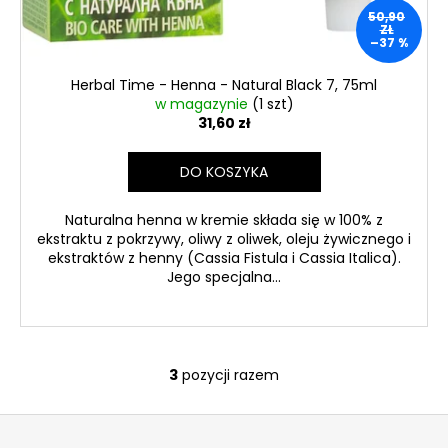
50,90
ZŁ
–37 %
Herbal Time - Henna - Natural Black 7, 75ml
w magazynie
(1 szt)
31,60 zł
DO KOSZYKA
Naturalna henna w kremie składa się w 100% z
ekstraktu z pokrzywy, oliwy z oliwek, oleju żywicznego i
ekstraktów z henny (Cassia Fistula i Cassia Italica).
Jego specjalna...
3
pozycji razem
K
o
S
n