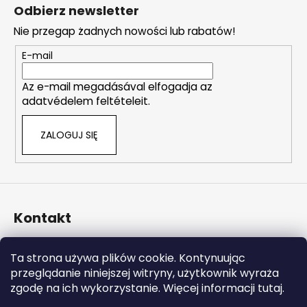
t
t
Odbierz newsletter
r
o
o
Nie przegap żadnych nowości lub rabatów!
p
l
k
E-mail
k
a
i
Az e-mail megadásával elfogadja az
l
adatvédelem feltételeit.
i
s
ZALOGUJ SIĘ
t
y
Kontakt
info
@
naturalzen.pl
Ta strona używa plików cookie. Kontynuując
https://www.facebook.com/naturalzenpl
przeglądanie niniejszej witryny, użytkownik wyraża
zgodę na ich wykorzystanie. Więcej informacji tutaj.