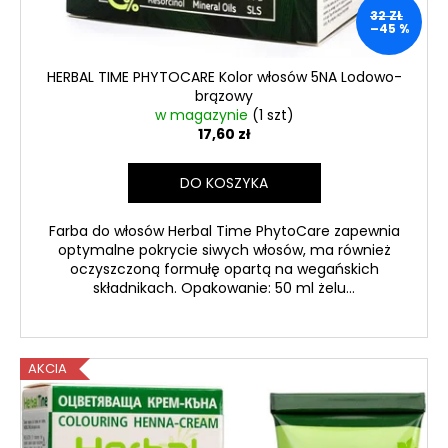
KAPSUŁEK
32 ZŁ
–45 %
92,80
zł
HERBAL TIME PHYTOCARE Kolor włosów 5NA Lodowo-
brązowy
w magazynie
(1 szt)
17,60 zł
DO KOSZYKA
Farba do włosów Herbal Time PhytoCare zapewnia
optymalne pokrycie siwych włosów, ma również
oczyszczoną formułę opartą na wegańskich
składnikach. Opakowanie: 50 ml żelu...
AKCIA