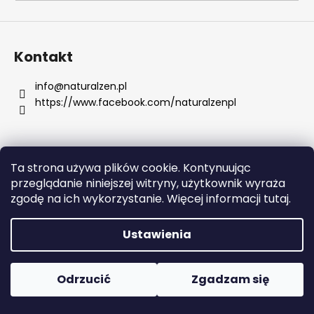
SZUKAJ
Kontakt
info
@
naturalzen.pl
https://www.facebook.com/naturalzenpl
P
o
l
e
Ta strona używa plików cookie. Kontynuując
c
Opracował Shoptet
przeglądanie niniejszej witryny, użytkownik wyraża
a
Copyright 2026
Naturalzen
. Wszystkie prawa
zgodę na ich wykorzystanie. Więcej informacji tutaj.
m
zastrzeżone.
Edytuj ustawienia plików cookie
y
Ustawienia
SKIN79
SUPER
Odrzucić
Zgadzam się
PLUS
BEBLESH
BALM