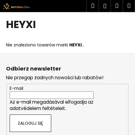
K
Przejść
Szukaj
Kosz
M
Zaloguj
do
o
treści
Z
Z
się
s
HEYXI
powrotem
powrotem
z
C
y
z
k
Nie znaleziono towarów marki
HEYXI
...
e
g
S
o
t
Odbierz newsletter
s
o
Nie przegap żadnych nowości lub rabatów!
z
p
u
k
E-mail
k
a
a
Az e-mail megadásával elfogadja az
adatvédelem feltételeit.
s
z
ZALOGUJ SIĘ
?