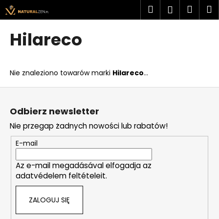
K
Przejść
Szukaj
Kosz
M
Zaloguj
do
o
treści
Z
Z
się
s
Hilareco
powrotem
powrotem
z
C
y
z
k
Nie znaleziono towarów marki
Hilareco
...
e
g
S
o
t
Odbierz newsletter
s
o
Nie przegap żadnych nowości lub rabatów!
z
p
u
k
E-mail
k
a
a
Az e-mail megadásával elfogadja az
adatvédelem feltételeit.
s
z
ZALOGUJ SIĘ
?