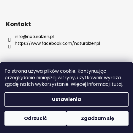
SZUKAJ
Kontakt
info
@
naturalzen.pl
https://www.facebook.com/naturalzenpl
P
o
l
e
Ta strona używa plików cookie. Kontynuując
c
Opracował Shoptet
przeglądanie niniejszej witryny, użytkownik wyraża
a
Copyright 2026
Naturalzen
. Wszystkie prawa
zgodę na ich wykorzystanie. Więcej informacji tutaj.
m
zastrzeżone.
Edytuj ustawienia plików cookie
y
Ustawienia
SKIN79
SUPER
Odrzucić
Zgadzam się
PLUS
BEBLESH
BALM