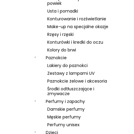
SKIN79 SUPER PLUS BEBLESH BALM GOLD
powiek
SPF 30, 40 ML, EXP 08/26
Usta i pomadki
46 zł
Konturowanie i rozświetlanie
Pierwotnie:
66 zł
Make-up na specjalne okazje
Rzęsy i rzęski
Konturówki i kredki do oczu
Kolory do brwi
Paznokcie
Lakiery do paznokci
Zestawy z lampami UV
Paznokcie żelowe i akcesoria
Środki odtłuszczające i
zmywacze
Perfumy i zapachy
Damskie perfumy
Męskie perfumy
Perfumy unisex
Dzieci