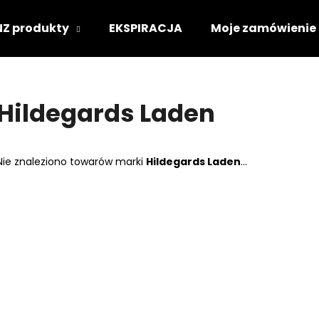
NZ produkty
EKSPIRACJA
Moje zamówienie
Czego szukasz?
Hildegards Laden
SZUKAJ
Nie znaleziono towarów marki
Hildegards Laden
...
Polecamy