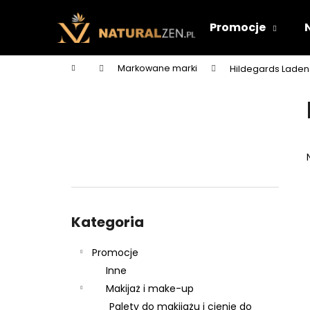
K
Przejść
do
o
Promocje
treści
Z
Z
s
powrotem
powrotem
z
Home
Markowane marki
Hildegards Laden
y
do sklepu
do sklepu
P
k
a
s
e
k
b
o
Pominąć
c
kategorie
Kategoria
z
n
Promocje
y
Inne
Makijaż i make-up
Palety do makijażu i cienie do