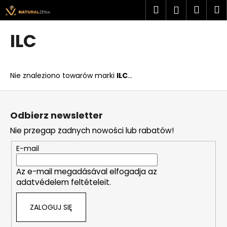
K
Przejść
Szukaj
Kosz
M
Zaloguj
do
o
treści
Z
Z
się
s
ILC
powrotem
powrotem
z
C
y
z
k
Nie znaleziono towarów marki
ILC
...
e
g
S
o
t
Odbierz newsletter
s
o
Nie przegap żadnych nowości lub rabatów!
z
p
u
k
E-mail
k
a
a
Az e-mail megadásával elfogadja az
adatvédelem feltételeit.
s
z
ZALOGUJ SIĘ
?