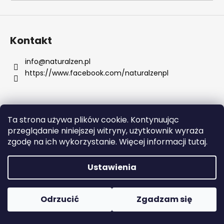
SZUKAJ
Kontakt
info
@
naturalzen.pl
https://www.facebook.com/naturalzenpl
P
o
l
e
Ta strona używa plików cookie. Kontynuując
c
Opracował Shoptet
przeglądanie niniejszej witryny, użytkownik wyraża
a
Copyright 2026
Naturalzen
. Wszystkie prawa
zgodę na ich wykorzystanie. Więcej informacji tutaj.
m
zastrzeżone.
Edytuj ustawienia plików cookie
y
Ustawienia
APPLE
IPAD
Odrzucić
Zgadzam się
10
(2022)
64