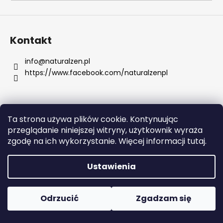
SZUKAJ
Kontakt
info
@
naturalzen.pl
https://www.facebook.com/naturalzenpl
P
o
l
e
Ta strona używa plików cookie. Kontynuując
c
Opracował Shoptet
przeglądanie niniejszej witryny, użytkownik wyraża
a
Copyright 2026
Naturalzen
. Wszystkie prawa
zgodę na ich wykorzystanie. Więcej informacji tutaj.
m
zastrzeżone.
Edytuj ustawienia plików cookie
y
Ustawienia
CREMO,
CHŁODZĄCY
Odrzucić
Zgadzam się
BALSAM
PO
GOLENIU,