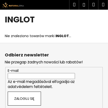
K
Przejść
Szukaj
Kosz
M
Zaloguj
do
o
treści
Z
Z
się
s
INGLOT
powrotem
powrotem
z
C
y
z
k
Nie znaleziono towarów marki
INGLOT
...
e
g
S
o
t
Odbierz newsletter
s
o
Nie przegap żadnych nowości lub rabatów!
z
p
u
k
E-mail
k
a
a
Az e-mail megadásával elfogadja az
adatvédelem feltételeit.
s
z
ZALOGUJ SIĘ
?