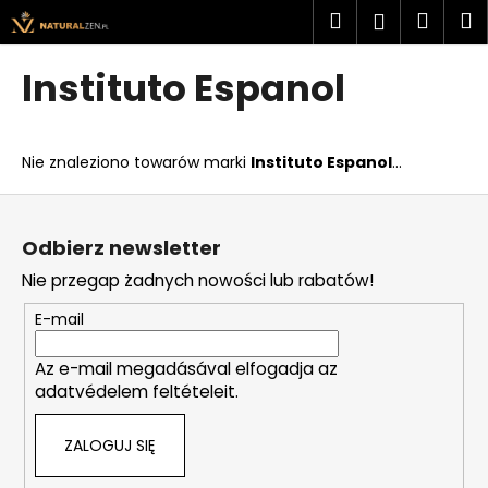
K
Przejść
Szukaj
Kosz
M
Zaloguj
do
o
treści
Z
Z
się
s
Instituto Espanol
powrotem
powrotem
z
C
y
z
k
Nie znaleziono towarów marki
Instituto Espanol
...
e
g
S
o
t
Odbierz newsletter
s
o
Nie przegap żadnych nowości lub rabatów!
z
p
u
k
E-mail
k
a
a
Az e-mail megadásával elfogadja az
adatvédelem feltételeit.
s
z
ZALOGUJ SIĘ
?