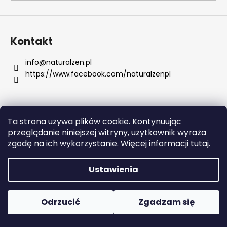
SZUKAJ
Kontakt
info
@
naturalzen.pl
https://www.facebook.com/naturalzenpl
P
o
l
e
Ta strona używa plików cookie. Kontynuując
c
Opracował Shoptet
przeglądanie niniejszej witryny, użytkownik wyraża
a
Copyright 2026
Naturalzen
. Wszystkie prawa
zgodę na ich wykorzystanie. Więcej informacji tutaj.
m
zastrzeżone.
Edytuj ustawienia plików cookie
y
Ustawienia
SERUM
RETINOL
Odrzucić
Zgadzam się
Z
WITAMINAMI
C,