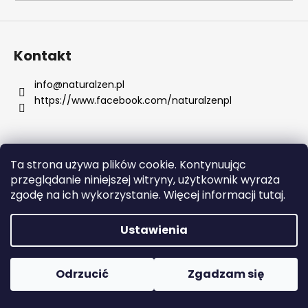
SZUKAJ
Kontakt
info
@
naturalzen.pl
https://www.facebook.com/naturalzenpl
P
o
l
e
Ta strona używa plików cookie. Kontynuując
c
Opracował Shoptet
przeglądanie niniejszej witryny, użytkownik wyraża
a
Copyright 2026
Naturalzen
. Wszystkie prawa
zgodę na ich wykorzystanie. Więcej informacji tutaj.
m
zastrzeżone.
Edytuj ustawienia plików cookie
y
Ustawienia
SERUM
RETINOL
Odrzucić
Zgadzam się
Z
WITAMINAMI
C,