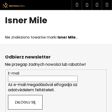
K
Przejść
Szukaj
Kosz
M
Zaloguj
do
o
treści
Z
Z
się
s
Isner Mile
powrotem
powrotem
z
C
y
z
k
Nie znaleziono towarów marki
Isner Mile
...
e
g
S
o
t
Odbierz newsletter
s
o
Nie przegap żadnych nowości lub rabatów!
z
p
u
k
E-mail
k
a
a
Az e-mail megadásával elfogadja az
adatvédelem feltételeit.
s
z
ZALOGUJ SIĘ
?